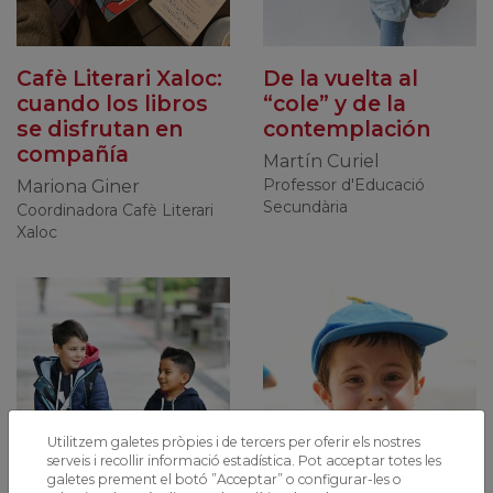
Cafè Literari Xaloc:
De la vuelta al
cuando los libros
“cole” y de la
se disfrutan en
contemplación
compañía
Martín Curiel
Professor d'Educació
Mariona Giner
Secundària
Coordinadora Cafè Literari
Xaloc
Utilitzem galetes pròpies i de tercers per oferir els nostres
serveis i recollir informació estadística. Pot acceptar totes les
galetes prement el botó ”Acceptar” o configurar-les o