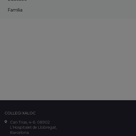
Família
COL·LEGI XALOC
Can Trias, 4-6. 08902
L'Hospitalet de Llobregat,
Barcelona