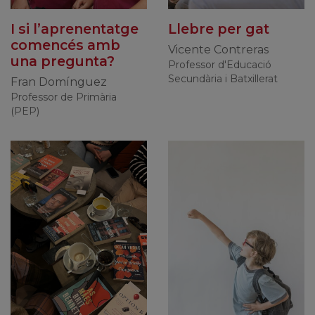
I si l’aprenentatge
Llebre per gat
comencés amb
Vicente Contreras
una pregunta?
Professor d'Educació
Secundària i Batxillerat
Fran Domínguez
Professor de Primària
(PEP)