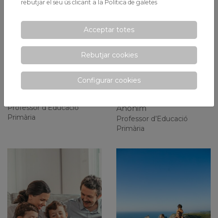
rebutjar el seu ús clicant a la
Política de galetes
Acceptar totes
Rebutjar cookies
¡Prepara la
El Diverestiu, el
mochila para la
primer pas cap a la
Configurar cookies
vuelta al cole!
integració dels
infants d’I5 a Xaloc
Juan Antonio Abad
Professor d'Educació
Anònim
Primària
Professor d’Educació
Primària