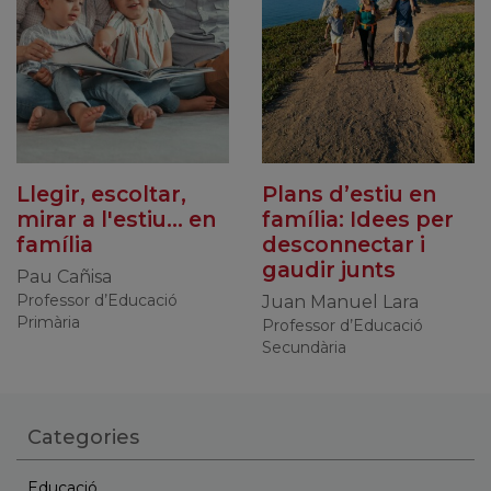
Llegir, escoltar,
Plans d’estiu en
mirar a l'estiu... en
família: Idees per
família
desconnectar i
gaudir junts
Pau Cañisa
Professor d’Educació
Juan Manuel Lara
Primària
Professor d’Educació
Secundària
Categories
Educació