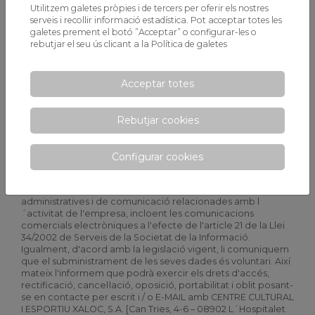
Utilitzem galetes pròpies i de tercers per oferir els nostres
serveis i recollir informació estadística. Pot acceptar totes les
Observacions · Observaciones
galetes prement el botó ”Acceptar” o configurar-les o
rebutjar el seu ús clicant a la
Política de galetes
Acceptar totes
Acepto la política de privacidad
CENTRE CULTURAL I ESPORTIU XALOC, S.A., garanteix el
Rebutjar cookies
compliment de la normativa de protecció de dades de
caràcter personal. D'acord amb la directiva Europea
679/2016 de 27 d'abril, queda vostè informat i presta el seu
Configurar cookies
consentiment a la incorporació de les seves dades a fitxers
automatitzats, i al tractament automatitzat dels mateixos
per CENTRE CULTURAL I ESPORTIU XALOC, S.A., amb finalitats
administratives i de comunicació relacionades amb l
´activitat de l'empresa, incloent les comunicacions
comercials electròniques a l'efecte de l'article 21 de la Llei
34/2002 de Serveis de la Societat de la Informació.
Igualment, d'acord amb la legislació vigent, li comuniquem
que el subministrament de les seves dades és voluntari. Així
mateix l'informem que podrà exercir els drets d'accés,
rectificació, cancel·lació, oposició, portabilitat i oblit posant-
se en contacte per escrit i / o E-MAIL amb CENTRE CULTURAL
I ESPORTIU XALOC, S.A. [Can Tries, 4-6 – 08902 L´Hospitalet