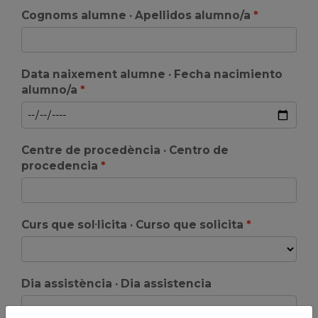
Cognoms alumne · Apellidos alumno/a
Data naixement alumne · Fecha nacimiento
alumno/a
Centre de procedència · Centro de
procedencia
Curs que sol·licita · Curso que solicita
Dia assistència · Dia assistencia