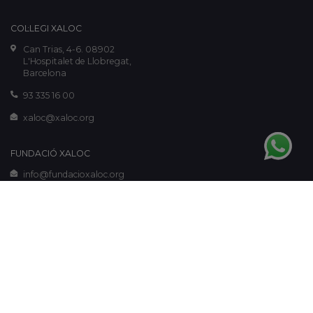
COL·LEGI XALOC
Can Trias, 4-6. 08902
L'Hospitalet de Llobregat,
Barcelona
93 335 16 00
xaloc@xaloc.org
FUNDACIÓ XALOC
info@fundacioxaloc.org
www.fundacioxaloc.org
Avís legal
-
Política de galetes
-
Política de privacitat