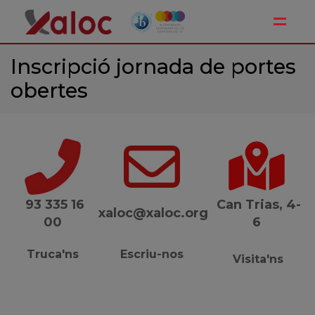
Toggle
Inscripció jornada de portes
obertes
93 335 16
Can Trias, 4-
xaloc@xaloc.org
00
6
Truca'ns
Escriu-nos
Visita'ns