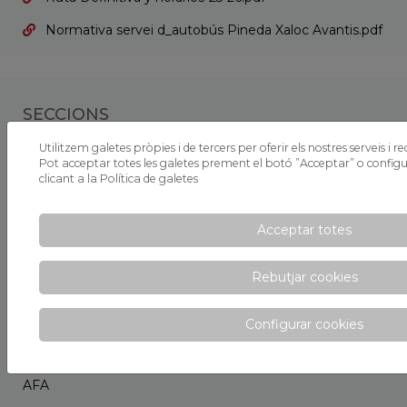
Normativa servei d_autobús Pineda Xaloc Avantis.pdf
SECCIONS
Utilitzem galetes pròpies i de tercers per oferir els nostres serveis i re
Informació general
Pot acceptar totes les galetes prement el botó ”Acceptar” o configur
clicant a la
Política de galetes
Inscripció jornada de portes obertes
Calendari
Acceptar totes
Preinscripcions
Rebutjar cookies
Projectes
Ruta escolar
Configurar cookies
Escola de Pares
AFA