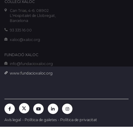
COL·LEGI XALOC
Can Trias, 4-6. 08902
L'Hospitalet de Llobregat,
Barcelona
93 335 16 00
xaloc@xaloc.org
FUNDACIÓ XALOC
info@fundacioxaloc.org
www.fundacioxaloc.org
Avís legal
-
Política de galetes
-
Política de privacitat