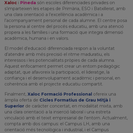
Xaloc
i
Pineda
són escoles diferenciades privades on
s’imparteixen les etapes de Primària, ESO i Batxillerat, amb
una clara orientació a l’excel·lència acadèmica i a
l’acompanyament personal de cada alumne. El centre posa
la persona al centre del procés educatiu, amb una atenció
propera a les famílies i una formació que integra dimensió
acadèmica, humana i en valors.
El model d’educació diferenciada respon a la voluntat
d’atendre amb més precisió el ritme maduratiu, els
interessos i les potencialitats pròpies de cada alumna.
Aquest enfocament permet crear un entorn pedagògic
adaptat, que afavoreix la participació, el lideratge, la
confiança i el desenvolupament acadèmic i personal, en
coherència amb el projecte educatiu compartit.
Finalment,
Xaloc
Formació
Professional
ofereix una
àmplia oferta de
Cicles Formatius de Grau Mitjà i
Superior
de caràcter concertat, en modalitat mixta, amb
una clara orientació a la inserció laboral i una estreta
vinculació amb el teixit empresarial de l’entorn. Actualment,
compta amb dos campus: el Campus LH, amb una
orientació més tecnològica i industrial, i el Campus