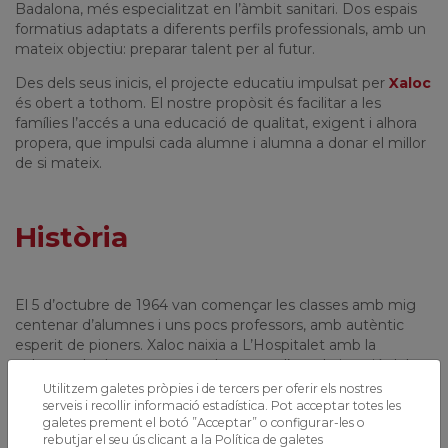
Badalona, més especialitzat en l’àmbit sanitari. Dos espais
formatius adaptats a diferents perfils professionals, amb un
mateix objectiu: preparar talent per al futur.
Des dels seus inicis, el projecte educatiu impulsat per
Xaloc
és obert a tothom. El nostre propòsit és facilitar a les
famílies l’accés a una educació de qualitat, exigent i alhora
propera, que impulsi cada alumne i alumna a donar el millor
de si mateix.
Història
El 5 d’octubre de 1964 van començar les classes amb mig
centenar d’alumnes i uns pocs professors, amb autèntic
esperit de pioners. Xaloc naixia a L’Hospitalet amb la
voluntat de donar resposta als reptes d’escolarització del
cinturó industrial de Barcelona, en un moment marcat per
Utilitzem galetes pròpies i de tercers per oferir els nostres
l’arribada de nombroses famílies procedents de tot l’Estat.
serveis i recollir informació estadística. Pot acceptar totes les
galetes prement el botó ”Acceptar” o configurar-les o
Amb el pas dels anys, el centre ha crescut i s’ha consolidat
rebutjar el seu ús clicant a la
Política de galetes