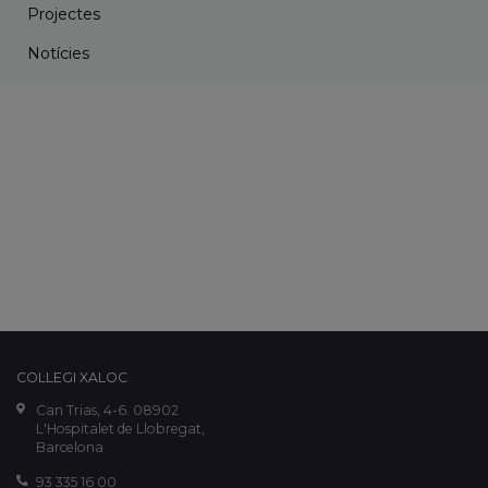
Projectes
Notícies
COL·LEGI XALOC
Can Trias, 4-6. 08902
L'Hospitalet de Llobregat,
Barcelona
93 335 16 00