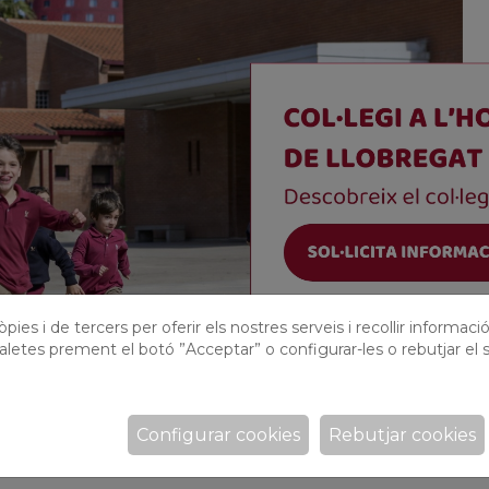
pies i de tercers per oferir els nostres serveis i recollir informaci
aletes prement el botó ”Acceptar” o configurar-les o rebutjar el s
Configurar cookies
Rebutjar cookies