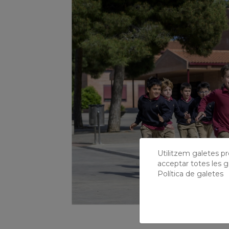
Utilitzem galetes prò
acceptar totes les g
Política de galetes