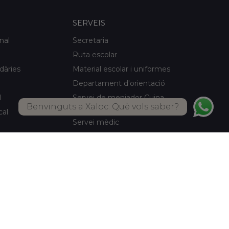
SERVEIS
nal
Secretaria
Ruta escolar
idàries
Material escolar i uniformes
Departament d'orientació
l
Servei de menjador Cuina
Benvinguts a Xaloc: Què vols saber?
pròpia
cal
Servei mèdic
Activitats d'estiu
Biblioteca