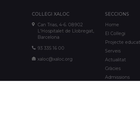
COL·LEGI XALOC
SECCIONS
Can Trias, 4-6. 08902
Home
L'Hospitalet de Llobregat,
El Col·legi
Barcelona
Projecte educat
93 335 16 00
Serveis
xaloc@xaloc.org
Actualitat
Gràcies
Admissions
FUNDACIÓ XALOC
Multimèdia
Extraescolars
info@fundacioxaloc.org
Col·legi a prop d
www.fundacioxaloc.org
de Llobregat
FAQs
Societat