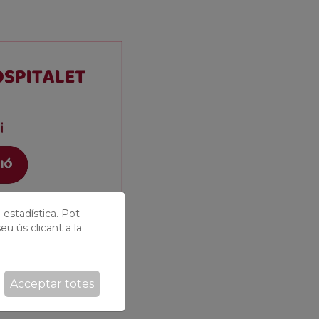
ó estadística. Pot
eu ús clicant a la
Acceptar totes