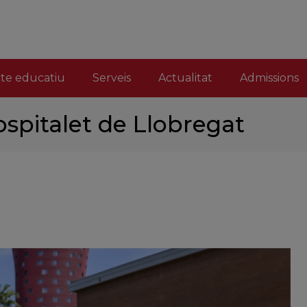
cte educatiu
Serveis
Actualitat
Admissions
Hospitalet de Llobregat