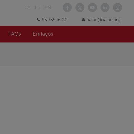
CA
ES
EN
93 335 16 00
xaloc@xaloc.org
FAQs
Enllaços