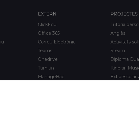
EXTERN
PROJECTES
ClickEdu
Tutoria perso
Office 365
Anglès
iu
Correu Electrònic
Activitats sol
Teams
Steam
Onedrive
Diploma Dua
Turnitin
Itinerari Musi
ManageBac
Extraescolars
Unportal
Xaloc Alumni
Connecta +
e l'Hospitalet
Xaloc Online