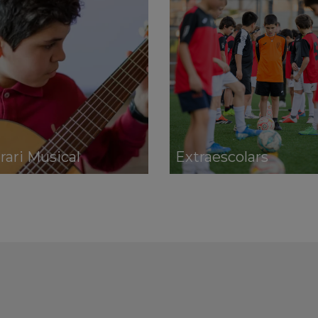
erari Musical
Extraescolars