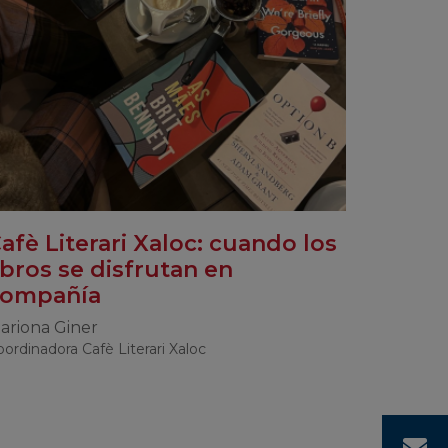
afè Literari Xaloc: cuando los
ibros se disfrutan en
compañía
ariona Giner
ordinadora Cafè Literari Xaloc
C