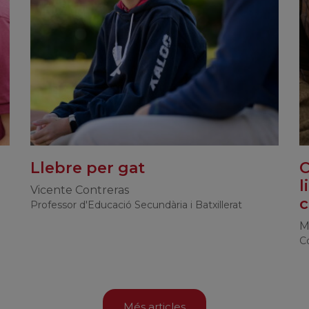
Llebre per gat
C
l
Vicente Contreras
Professor d'Educació Secundària i Batxillerat
M
Co
Més articles