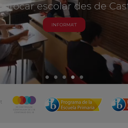
odalitat presencial i onli
INFORMA'T
at