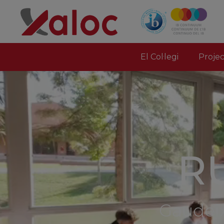
El Col·legi
Proje
Consulta
cicles f