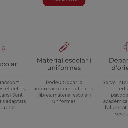
Material escolar i
Depa
scolar
uniformes
d'ori
transport
Podeu trobar la
Servei inte
stelldefels,
informació completa dels
edu
cans i Sant
llibres, material escolar i
psicope
ris adaptats
uniformes.
acadèmica,
guretat.
l'alumnat 
seves 