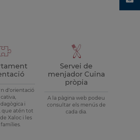
Servei de
rtament
menjador Cuina
entació
pròpia
rn d'orientació
cativa,
A la pàgina web podeu
dagògica i
consultar els menús de
 que atén tot
cada dia.
de Xaloc i les
famílies.