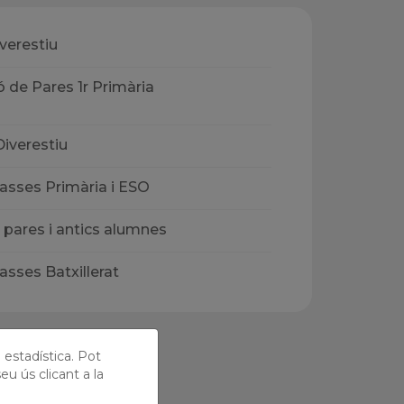
iverestiu
 de Pares 1r Primària
Diverestiu
classes Primària i ESO
 pares i antics alumnes
classes Batxillerat
ó estadística. Pot
eu ús clicant a la