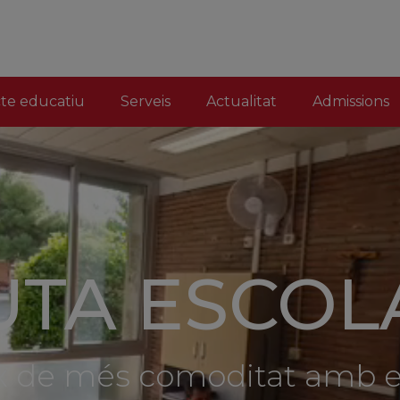
cte educatiu
Serveis
Actualitat
Admissions
XALOC FP
 tota la nostra oferta for
ormatius de grau mitjà i sup