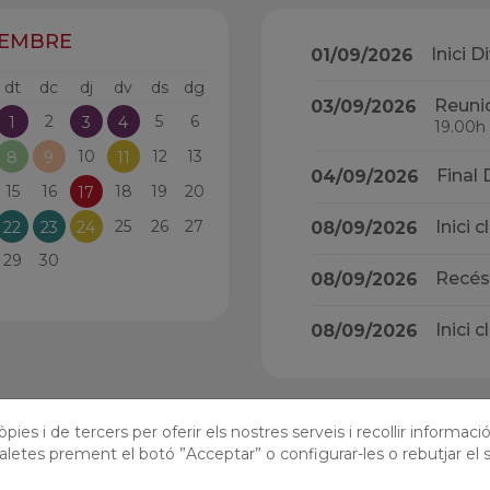
TEMBRE
Inici D
01/09/2026
dt
dc
dj
dv
ds
dg
Reunió
03/09/2026
2
5
6
1
3
4
19.00h
10
12
13
8
9
11
Final 
04/09/2026
15
16
18
19
20
17
25
26
27
Inici 
22
23
24
08/09/2026
29
30
Recés
08/09/2026
Inici 
08/09/2026
pies i de tercers per oferir els nostres serveis i recollir informaci
Veure tot el calendari del curs
aletes prement el botó ”Acceptar” o configurar-les o rebutjar el s