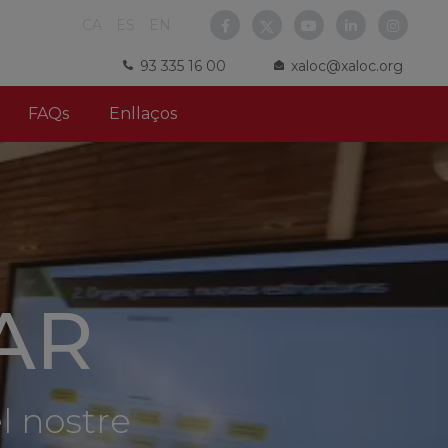
CA
ES
EN
93 335 16 00
xaloc@xaloc.org
FAQs
Enllaços
mativa en
erior, en