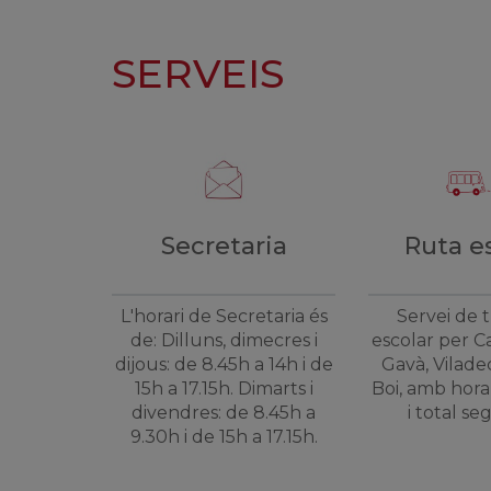
SERVEIS
Secretaria
Ruta e
L'horari de Secretaria és
Servei de 
de: Dilluns, dimecres i
escolar per Ca
dijous: de 8.45h a 14h i de
Gavà, Vilade
15h a 17.15h. Dimarts i
Boi, amb hora
divendres: de 8.45h a
i total se
9.30h i de 15h a 17.15h.