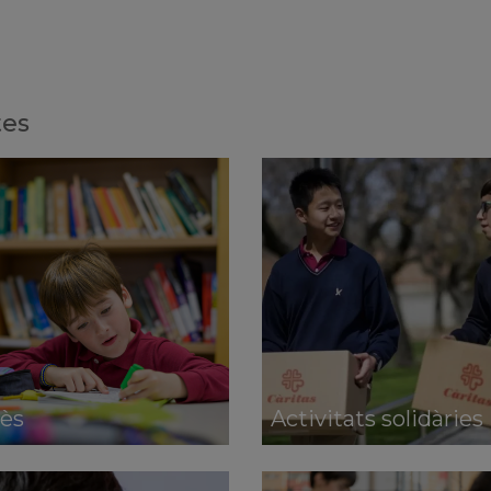
tes
ès
Activitats solidàries