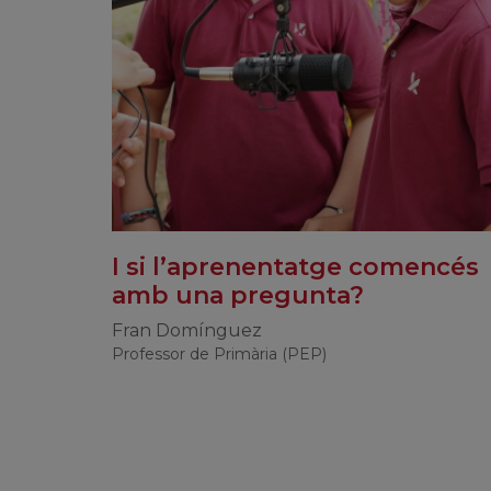
I si l’aprenentatge comencés
amb una pregunta?
Fran Domínguez
Professor de Primària (PEP)