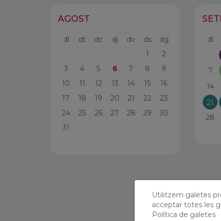
AGOST
SE
dl
dt
dc
dj
dv
ds
dg
dl
1
2
3
4
5
6
7
8
9
7
10
11
12
13
14
15
16
14
17
18
19
20
21
22
23
21
24
25
26
27
28
29
30
28
31
Utilitzem galetes prò
acceptar totes les g
Política de galetes