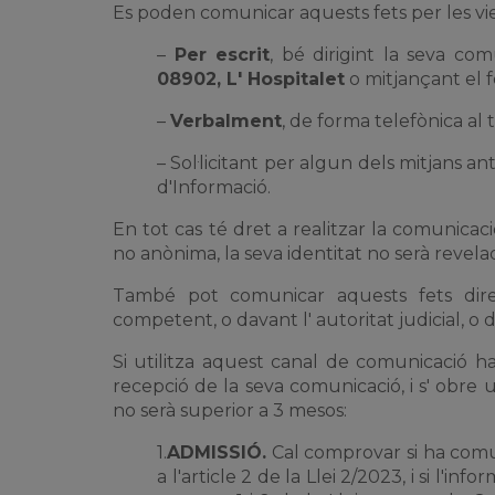
Es poden comunicar aquests fets per les vi
–
Per escrit
, bé dirigint la seva co
08902, L' Hospitalet
o mitjançant el 
–
Verbalment
, de forma telefònica al
– Sol·licitant per algun dels mitjans a
d'Informació.
En tot cas té dret a realitzar la comunicac
no anònima, la seva identitat no serà revela
També pot comunicar aquests fets direct
competent, o davant l' autoritat judicial, o 
Si utilitza aquest canal de comunicació h
recepció de la seva comunicació, i s' obre
no serà superior a 3 mesos:
1.
ADMISSIÓ.
Cal comprovar si ha comuni
a l'article 2 de la Llei 2/2023, i si l'in