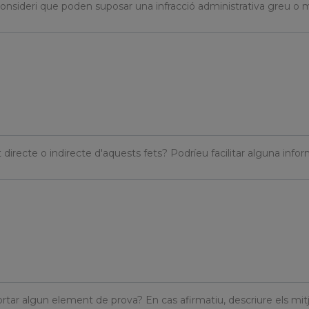
onsideri que poden suposar una infracció administrativa greu o 
irecte o indirecte d'aquests fets? Podríeu facilitar alguna info
r algun element de prova? En cas afirmatiu, descriure els mit