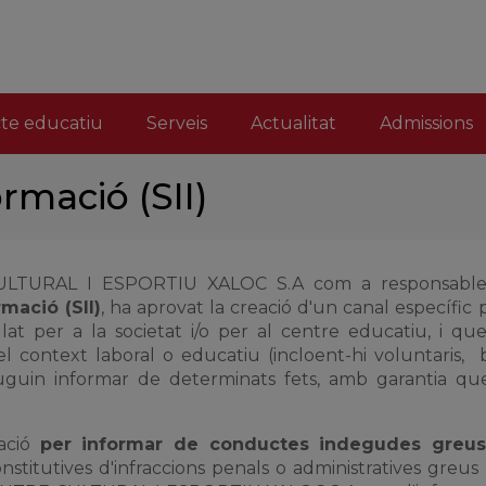
cte educatiu
Serveis
Actualitat
Admissions
rmació (SII)
 CULTURAL I ESPORTIU XALOC S.A com a responsable
mació (SII)
, ha aprovat la creació d'un canal específic
lat per a la societat i/o per al centre educatiu, i qu
l context laboral o educatiu (incloent-hi voluntaris, b
guin informar de determinats fets, amb garantia que
mació
per informar de conductes indegudes greu
titutives d'infraccions penals o administratives greus