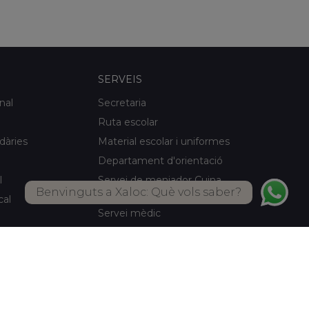
SERVEIS
nal
Secretaria
Ruta escolar
idàries
Material escolar i uniformes
Departament d'orientació
l
Servei de menjador Cuina
Benvinguts a Xaloc: Què vols saber?
pròpia
cal
Servei mèdic
Activitats d'estiu
Biblioteca