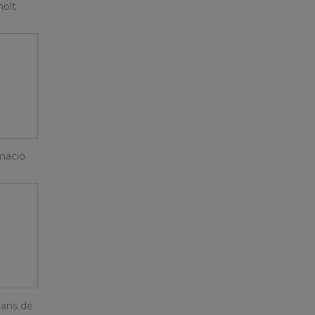
molt
rmació
jans de