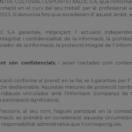
 CENTRE CULTURAL I ESPORTIU XALOC S.A, que l'informa
rmació en el curs del seu treball per al professional 
2/2023. Si denuncia fets que excedeixen d' aquest àmbit, se
A garanteix, mitjançant l' actuació independe
ntegritat i confidencialitat de la informació, la prohibici
dor de la informació, la protecció integral de l' informa
nt són confidencials
, i seran tractades com conte
 conforme al previst en la llei, se li garanteix per l' 
racte desfavorable. Aquestes mesures de protecció tamb
jurídiques vinculades amb l'informant (companys de t
participació significativa).
raccions, al seu torn, hagués participat en la comissi
ormació, es prendrà en consideració aquesta circumstàn
a responsabilitat administrativa que li correspongués.