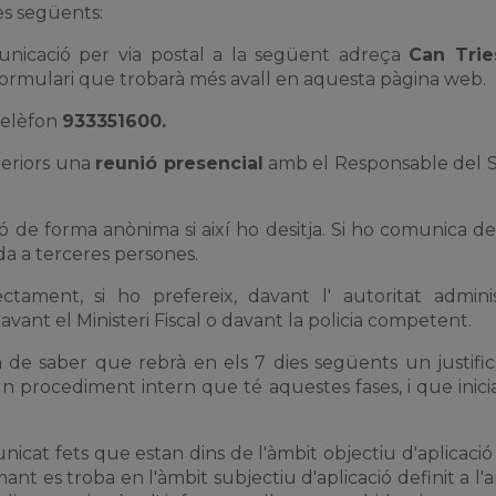
es següents:
municació per via postal a la següent adreça
Can Trie
formulari que trobarà més avall en aquesta pàgina web.
 telèfon
933351600.
nteriors una
reunió presencial
amb el Responsable del 
ió de forma anònima si així ho desitja. Si ho comunica d
da a terceres persones.
ament, si ho prefereix, davant l' autoritat adminis
davant el Ministeri Fiscal o davant la policia competent.
a de saber que rebrà en els 7 dies següents un justifi
 un procediment intern que té aquestes fases, i que inic
cat fets que estan dins de l'àmbit objectiu d'aplicació 
formant es troba en l'àmbit subjectiu d'aplicació definit a l'a