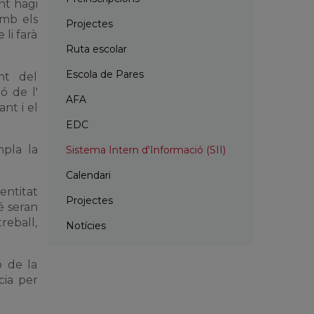
nt hagi
amb els
Projectes
 li farà
Ruta escolar
Escola de Pares
nt del
ó de l'
AFA
nt i el
EDC
mpla la
Sistema Intern d'Informació (SII)
Calendari
entitat
Projectes
é seran
reball,
Notícies
ó de la
cia per