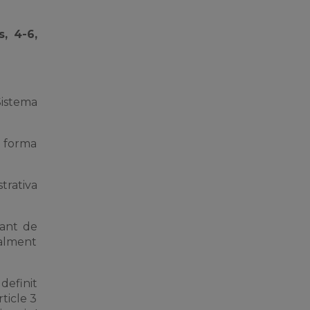
s, 4-6,
Sistema
e forma
trativa
cant de
ialment
definit
rticle 3