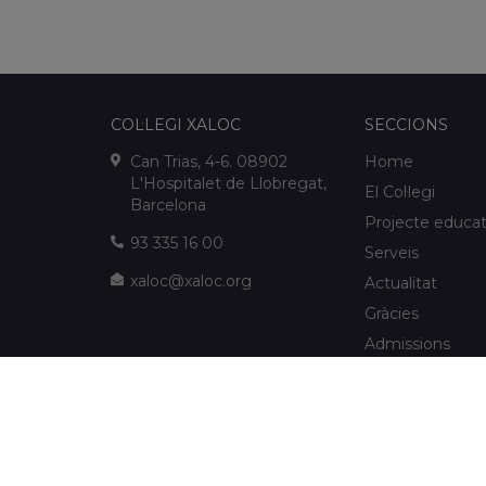
COL·LEGI XALOC
SECCIONS
Can Trias, 4-6. 08902
Home
L'Hospitalet de Llobregat,
El Col·legi
Barcelona
Projecte educat
93 335 16 00
Serveis
xaloc@xaloc.org
Actualitat
Gràcies
Admissions
FUNDACIÓ XALOC
Multimèdia
Extraescolars
info@fundacioxaloc.org
Col·legi a prop d
www.fundacioxaloc.org
de Llobregat