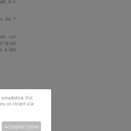
, si s'
s de l'
emet un
el qual
a a les
ó estadística. Pot
eu ús clicant a la
ació
Acceptar totes