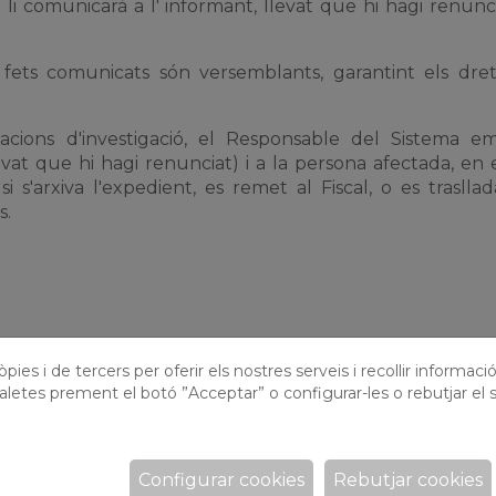
 li comunicarà a l' informant, llevat que hi hagi renunciat
 fets comunicats són versemblants, garantint els dret
uacions d'investigació, el Responsable del Sistema 
evat que hi hagi renunciat) i a la persona afectada, en 
 s'arxiva l'expedient, es remet al Fiscal, o es trasllad
s.
litant les vostres dades d'identitat?*
pies i de tercers per oferir els nostres serveis i recollir informaci
aletes prement el botó ”Acceptar” o configurar-les o rebutjar el s
Forma de pagament
Número d'identific
Configurar cookies
Rebutjar cookies