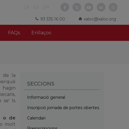
CA
ES
EN
93 335 16 00
xaloc@xaloc.org
FAQs
Enllaços
 de la
 perquè
SECCIONS
e hagin
ecaris,
Informació general
 se' ls
Inscripció jornada de portes obertes
s o de
Calendari
 o molt
Preinscripcions