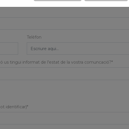
Telèfon
 us tingui informat de l'estat de la vostra comuncació?*
t identificar)*