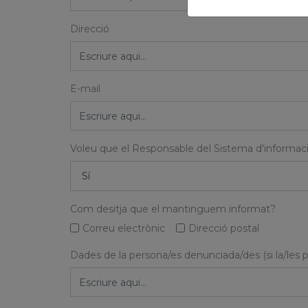
Direcció
E-mail
Voleu que el Responsable del Sistema d'informació
Com desitja que el mantinguem informat?
Correu electrònic
Direcció postal
Dades de la persona/es denunciada/des (si la/les po