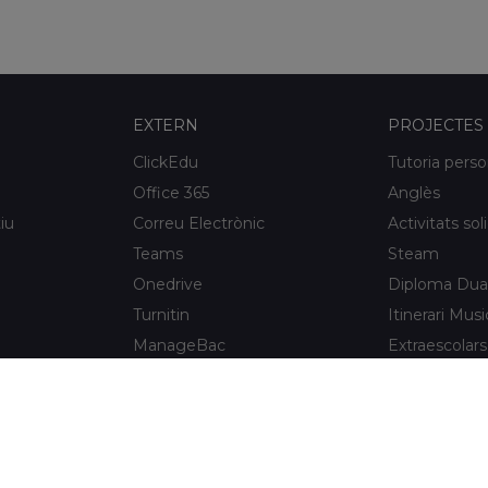
EXTERN
PROJECTES
ClickEdu
Tutoria perso
Office 365
Anglès
iu
Correu Electrònic
Activitats sol
Teams
Steam
Onedrive
Diploma Dua
Turnitin
Itinerari Musi
ManageBac
Extraescolars
Unportal
Xaloc Alumni
Connecta +
e l'Hospitalet
Xaloc Online