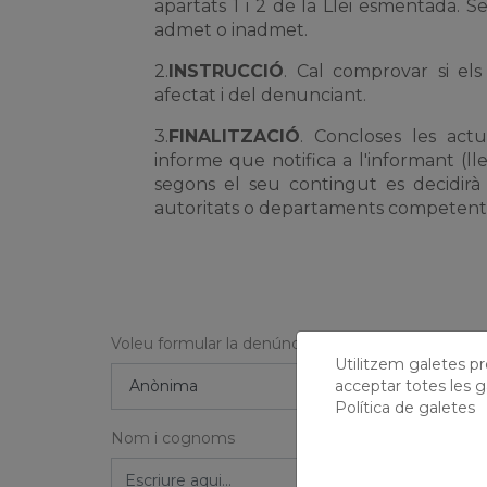
apartats 1 i 2 de la Llei esmentada. Se
admet o inadmet.
2.
INSTRUCCIÓ
. Cal comprovar si els
afectat i del denunciant.
3.
FINALITZACIÓ
. Concloses les act
informe que notifica a l'informant (ll
segons el seu contingut es decidirà si
autoritats o departaments competent
Voleu formular la denúncia de forma anònima o faci
Utilitzem galetes prò
acceptar totes les g
Política de galetes
Nom i cognoms