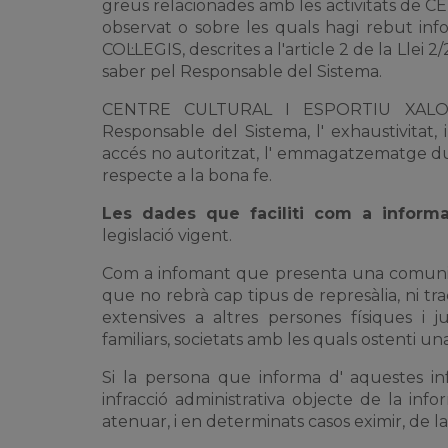
greus relacionades amb les activitats de
observat o sobre les quals hagi rebut info
COL·LEGIS, descrites a l'article 2 de la Llei 
saber pel Responsable del Sistema.
CENTRE CULTURAL I ESPORTIU XALOC S.
Responsable del Sistema, l' exhaustivitat, i
accés no autoritzat, l' emmagatzematge dura
respecte a la bona fe.
Les dades que faciliti com a informa
legislació vigent.
Com a infomant que presenta una comunicació
que no rebrà cap tipus de represàlia, ni t
extensives a altres persones físiques i 
familiars, societats amb les quals ostenti una 
Si la persona que informa d' aquestes inf
infracció administrativa objecte de la inf
atenuar, i en determinats casos eximir, de l