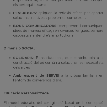
responsabilitat
,
sense por per abordar situacions que
els pertoqui assumir.
PENSADORS
: apliquen la reflexió crítica per aportar
solucions creatives a problemes complexos.
BONS COMUNICADORS
: comprenen i comuniquen
idees de manera eficaç i en diverses llengües, sempre
disposats a entendre’s amb tothom.
Dimensió SOCIAL:
SOLIDARIS
: Bons ciutadans, que contribueixin a la
construcció del bé comú i a solucionar les necessitats
dels altres.
Amb esperit de SERVEI
a la pròpia família i en
l’entorn de convivència diària.
Educació Personalitzada
El model educatiu del col·legi està basat en la concepció