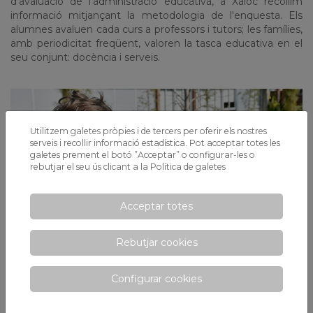
d'avaluació de l'administració educativa, a Xaloc recollim
informació mitjançant la metodologia de l'enquesta. Els
alumnes avaluen cada curs a professors i tutors; les famílies,
amb periodicitat freqüent, valoren la tasca educativa en el
seu conjunt: docència i serveis.
Utilitzem galetes pròpies i de tercers per oferir els nostres
serveis i recollir informació estadística. Pot acceptar totes les
galetes prement el botó ”Acceptar” o configurar-les o
rebutjar el seu ús clicant a la
Política de galetes
Acceptar totes
Rebutjar cookies
Configurar cookies