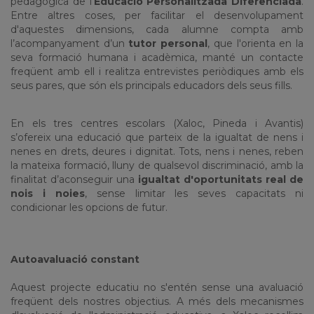
pedagògica de l’
Educació Personalitzada Diferenciada
.
Entre altres coses, per facilitar el desenvolupament
d'aquestes dimensions, cada alumne compta amb
l’acompanyament d’un
tutor personal
, que l'orienta en la
seva formació humana i acadèmica, manté un contacte
freqüent amb ell i realitza entrevistes periòdiques amb els
seus pares, que són els principals educadors dels seus fills.
En els tres centres escolars (Xaloc, Pineda i Avantis)
s’ofereix una educació que parteix de la igualtat de nens i
nenes en drets, deures i dignitat. Tots, nens i nenes, reben
la mateixa formació, lluny de qualsevol discriminació, amb la
finalitat d’aconseguir una
igualtat d'oportunitats real de
nois i noies
, sense limitar les seves capacitats ni
condicionar les opcions de futur.
Autoavaluació constant
Aquest projecte educatiu no s'entén sense una avaluació
freqüent dels nostres objectius. A més dels mecanismes