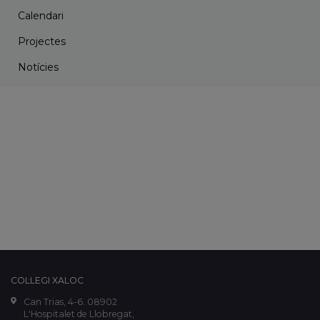
Calendari
Projectes
Notícies
COL·LEGI XALOC
Can Trias, 4-6. 08902
L'Hospitalet de Llobregat,