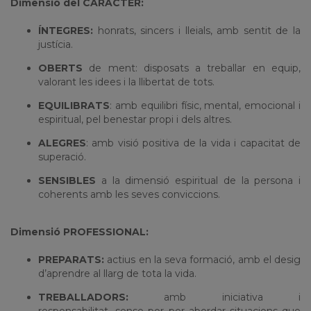
Dimensió del CARÀCTER:
ÍNTEGRES:
honrats, sincers i lleials, amb sentit de la
justícia.
OBERTS
de ment: disposats a treballar en equip,
valorant les idees i la llibertat de tots.
EQUILIBRATS
: amb equilibri físic, mental, emocional i
espiritual, pel benestar propi i dels altres.
ALEGRES
: amb visió positiva de la vida i capacitat de
superació.
SENSIBLES
a la dimensió espiritual de la persona i
coherents amb les seves conviccions.
Dimensió PROFESSIONAL:
PREPARATS:
actius en la seva formació, amb el desig
d’aprendre al llarg de tota la vida.
TREBALLADORS:
amb iniciativa i