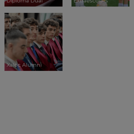
Diploma Dual
Extraescolars
Xaloc Alumni