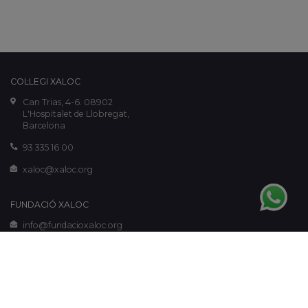
COL·LEGI XALOC
Can Trias, 4-6. 08902
L'Hospitalet de Llobregat,
Barcelona
93 335 16 00
xaloc@xaloc.org
FUNDACIÓ XALOC
info@fundacioxaloc.org
www.fundacioxaloc.org