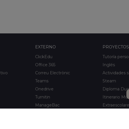
EXTERNO
PROYECTOS
ClickEdu
Tutoría perso
Office 365
Inglés
tivo
Correu Electrònic
Actividades s
Teams
Steam
Onedrive
Diploma Dua
Turnitin
Itinerario Mus
ManageBac
Extraescolar
Unportal
Xaloc Alumni
Connecta +