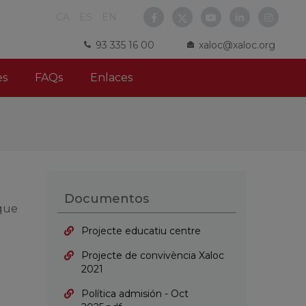
CA
ES
EN
93 335 16 00
xaloc@xaloc.org
es
FAQs
Enlaces
Documentos
 que
Projecte educatiu centre
Projecte de convivència Xaloc
2021
Política admisión - Oct