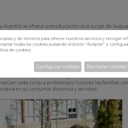
a y Avantis) se ofrece una educación que surge
de la igu
idad. Todos, niños y niñas, reciben la misma formación, l
seguir una
igualdad de oportunidades real de chicos
ropias y de terceros para ofrecer nuestros servicios y recoger i
ceptar todas las cookies pulsando el botón “Aceptar” o configura
cionar las opciones de futuro.
ítica de cookies
Configurar cookies
Rechazar cookies
 una evaluación frecuente de nuestros objetivos. Junto a
ción educativa, en Xaloc recogemos información mediant
lúan cada curso a profesores y tutores; las familias, co
cativa en su conjunto: docencia y servicios.