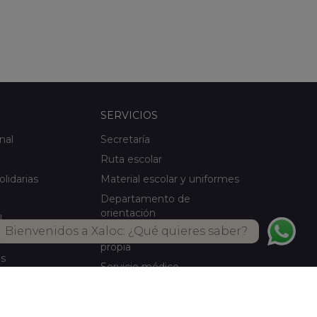
SERVICIOS
nal
Secretaría
Ruta escolar
olidarias
Material escolar y uniformes
Departamento de
orientación
l
Bienvenidos a Xaloc: ¿Qué quieres saber?
Servicio de comedor Cocina
ical
propia
es
Servicio médico
Actividades de verano
Biblioteca