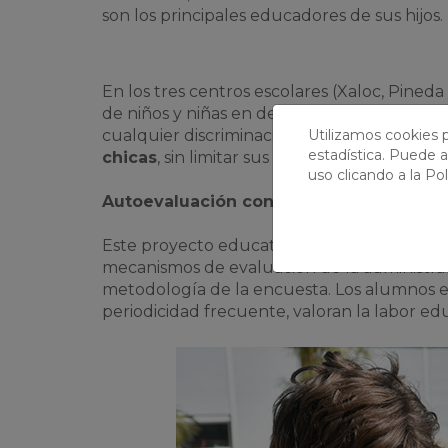
son los principales educadores de sus hijos.
En los tres centros escolares (Xaloc, Pined
de niños y niñas en derechos, deberes y dign
cualquier discriminación, con el fin de con
Utilizamos cookies p
estadística. Puede a
chicas
, sin limitar sus capacidades ni condi
uso clicando a la
Pol
Autoevaluación constante
Este proyecto educativo no se entiende sin
mecanismos de evaluación de la administra
metodología de la encuesta. Los alumnos eva
periodicidad frecuente, valoran la labor edu