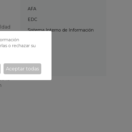
AFA
EDC
aldad
Sistema Interno de Información
ejos de
(SII)
 y
nformación
rlas o rechazar su
Calendario
Proyectos
Noticias
Aceptar todas
 los
e la
n