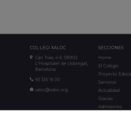
COL·LEGI XALOC
SECCIONES
Can Trias, 4-6. 08902
Home
L'Hospitalet de Llobregat,
El Colegio
Barcelona
Proyecto Educa
93 335 16 00
Servicios
xaloc@xaloc.org
Actualidad
Gracias
Admisiones
FUNDACIÓ XALOC
Multimedia
Extraescolares
info@fundacioxaloc.org