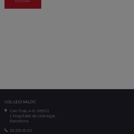
ENVIAR
COL·LEGI XALOC
Can Trias, 4-6. 08902
L'Hospitalet de Llobregat,
Barcelona
93 335 16 00