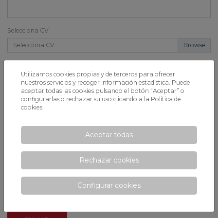
Selecciona CV
Selecciona CV
Selecciona carta de presentación
Utilizamos cookies propias y de terceros para ofrecer
Selecciona carta de presentación
nuestros servicios y recoger información estadística. Puede
aceptar todas las cookies pulsando el botón “Aceptar” o
configurarlas o rechazar su uso clicando a la
Política de
Mensaje *
cookies
Aceptar todas
Rechazar cookies
Configurar cookies
He leído y acepto las condiciones de Privacidad.