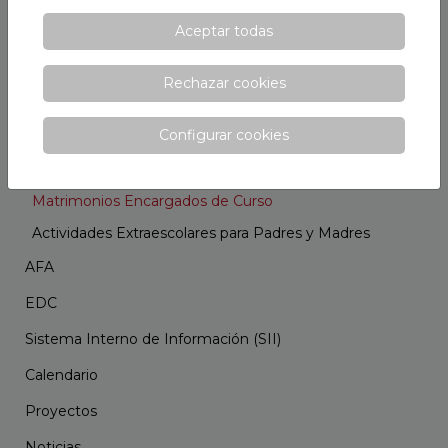
Proyectos
Aceptar todas
Ruta escolar
Rechazar cookies
Escuela de Padres
Configurar cookies
Programa de reuniones
Cursos Orientación Familiar
Matrimonios Encargados de Curso
Actividades Extraescolares para Padres y Madres
AFA
EDC
Sistema Interno de Información (SII)
Calendario
Proyectos
Noticias