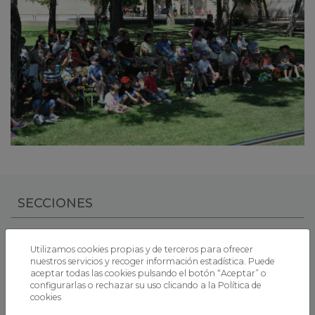
SECCIONES
Información general
Utilizamos cookies propias y de terceros para ofrecer
Inscripción jornada de puertas abiertas
nuestros servicios y recoger información estadística. Puede
aceptar todas las cookies pulsando el botón “Aceptar” o
Calendario
configurarlas o rechazar su uso clicando a la
Política de
cookies
Preinscripciones