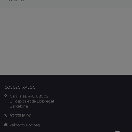
COL·LEGI XALOC
Can Trias, 4-6. 08902
L'Hospitalet de Llobregat,
Barcelona
93 335 16 00
xaloc@xaloc.org