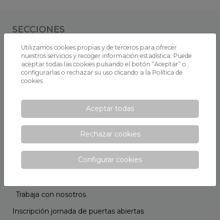
SECCIONES
Utilizamos cookies propias y de terceros para ofrecer
Información general
nuestros servicios y recoger información estadística. Puede
aceptar todas las cookies pulsando el botón “Aceptar” o
Sobre Xaloc
configurarlas o rechazar su uso clicando a la
Política de
cookies
Proyecto educativo
Horario escolar
Aceptar todas
Instalaciones
Consejo Escolar
Rechazar cookies
Opiniones
Configurar cookies
Ven a conocernos
Becas y ayudas
Trabaja con nosotros
Inscripción jornada de puertas abiertas