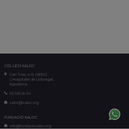
COL·LEGI XALOC
Can Trias, 4-6. 08902
L'Hospitalet de Llobregat,
Barcelona
93 335 16 00
xaloc@xaloc.org
FUNDACIÓ XALOC
info@fundacioxaloc.org