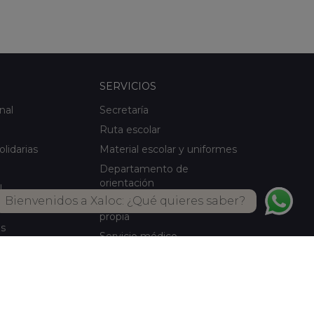
SERVICIOS
nal
Secretaría
Ruta escolar
olidarias
Material escolar y uniformes
Departamento de
orientación
l
Bienvenidos a Xaloc: ¿Qué quieres saber?
Servicio de comedor Cocina
ical
propia
es
Servicio médico
Actividades de verano
Biblioteca