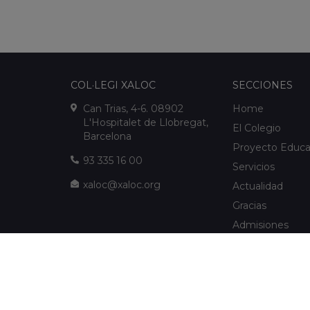
COL·LEGI XALOC
SECCIONES
Can Trias, 4-6. 08902
Home
L'Hospitalet de Llobregat,
El Colegio
Barcelona
Proyecto Educa
93 335 16 00
Servicios
xaloc@xaloc.org
Actualidad
Gracias
Admisiones
FUNDACIÓ XALOC
Multimedia
Extraescolares
info@fundacioxaloc.org
Colegio cerca d
www.fundacioxaloc.org
de Llobregat