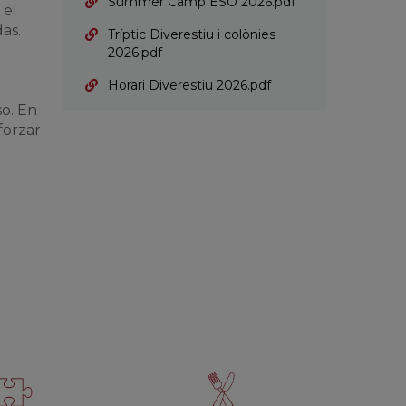
Summer Camp ESO 2026.pdf
 el
as.
Tríptic Diverestiu i colònies
2026.pdf
Horari Diverestiu 2026.pdf
o. En
forzar