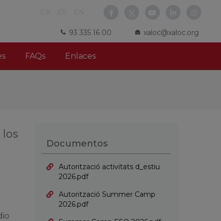
CA
ES
EN
93 335 16 00
xaloc@xaloc.org
es
FAQs
Enlaces
 los
Documentos
Autorització activitats d_estiu
2026.pdf
Autorització Summer Camp
2026.pdf
dio