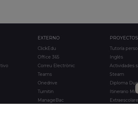
EXTERNO
PROYECTOS
ClickEdu
Tutoría perso
Office 365
Inglés
tivo
Correu Electrònic
Actividades s
Teams
Steam
Onedrive
Diploma Dua
Turnitin
Itinerario Mus
ManageBac
Extraescolar
Unportal
Xaloc Alumni
Connecta +
e Hospitalet
Xaloc Online