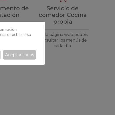
Servicio de
amento de
comedor Cocina
ntación
propia
 interno de
nformación
ón educativa,
En la página web podéis
rlas o rechazar su
dagógica y
consultar los menús de
 que atiende a
cada día.
alumnado de
Aceptar todas
sus familias.