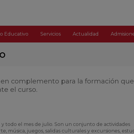
(current)
o Educativo
Servicios
Actualidad
Admision
no
buen complemento para la formación que
e el curso.
 y todo el mes de julio. Son un conjunto de actividades
te, música, juegos, salidas culturales y excursiones, estu