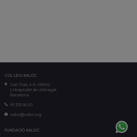
COL·LEGI XALOC
Can Trias, 4-6. 08902
L'Hospitalet de Llobregat,
Barcelona
93 335 16 00
xaloc@xaloc.org
FUNDACIÓ XALOC