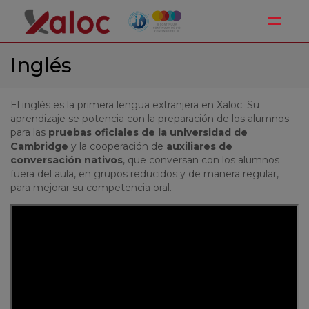
Toggle
Inglés
El inglés es la primera lengua extranjera en Xaloc. Su
aprendizaje se potencia con la preparación de los alumnos
para las
pruebas oficiales de la universidad de
Cambridge
y la cooperación de
auxiliares de
conversación nativos
, que conversan con los alumnos
fuera del aula, en grupos reducidos y de manera regular,
para mejorar su competencia oral.