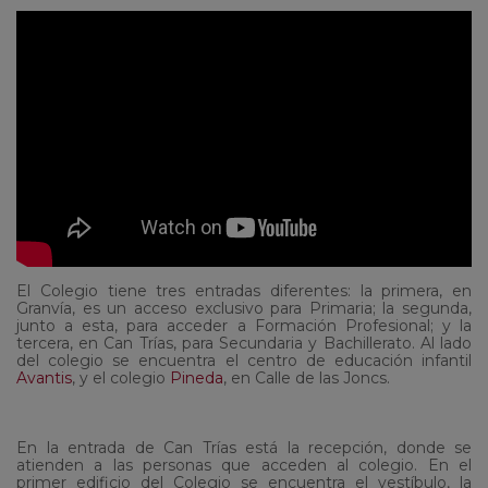
El Colegio tiene tres entradas diferentes: la primera, en
Granvía, es un acceso exclusivo para Primaria; la segunda,
junto a esta, para acceder a Formación Profesional; y la
tercera, en Can Trías, para Secundaria y Bachillerato. Al lado
del colegio se encuentra el centro de educación infantil
Avantis
, y el colegio
Pineda
, en Calle de las Joncs.
En la entrada de Can Trías está la recepción, donde se
atienden a las personas que acceden al colegio. En el
primer edificio del Colegio se encuentra el vestíbulo, la