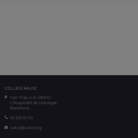
COL·LEGI XALOC
Can Trias, 4-6. 08902
L'Hospitalet de Llobregat,
Barcelona
93 335 16 00
xaloc@xaloc.org