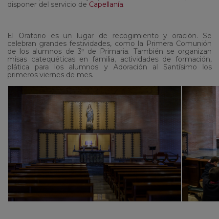
disponer del servicio de
Capellanía
.
El Oratorio es un lugar de recogimiento y oración. Se
celebran grandes festividades, como la Primera Comunión
de los alumnos de 3º de Primaria. También se organizan
misas catequéticas en familia, actividades de formación,
plática para los alumnos y Adoración al Santísimo los
primeros viernes de mes.