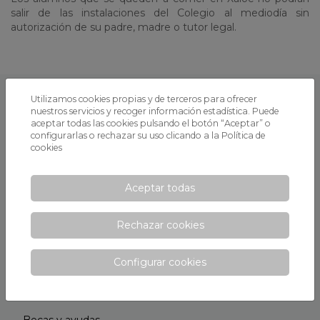
salir de las instalaciones del Colegio al mediodía sin
autorización de su padre, madre o tutor legal.
Utilizamos cookies propias y de terceros para ofrecer
SECCIONES
nuestros servicios y recoger información estadística. Puede
aceptar todas las cookies pulsando el botón “Aceptar” o
Información general
configurarlas o rechazar su uso clicando a la
Política de
cookies
Sobre Xaloc
Proyecto educativo
Aceptar todas
Horario escolar
Rechazar cookies
Instalaciones
Consejo Escolar
Configurar cookies
Opiniones
Ven a conocernos