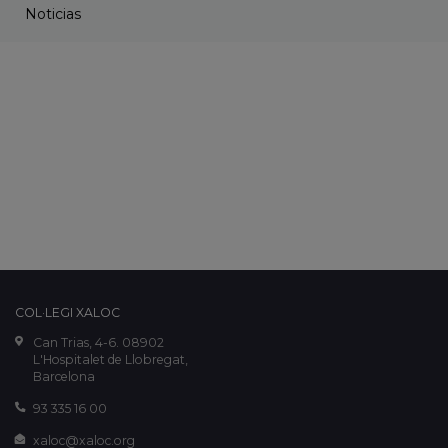
Noticias
COL·LEGI XALOC
Can Trias, 4-6. 08902
L'Hospitalet de Llobregat,
Barcelona
93 335 16 00
xaloc@xaloc.org