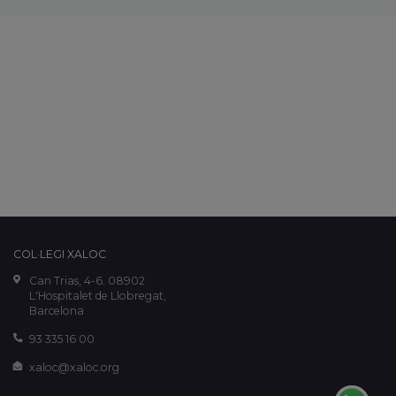
COL·LEGI XALOC
Can Trias, 4-6. 08902
L'Hospitalet de Llobregat,
Barcelona
93 335 16 00
xaloc@xaloc.org