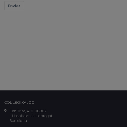
Enviar
COL·LEGI XALOC
Can Trias, 4-6. 08902
L'Hospitalet de Llobregat,
Barcelona