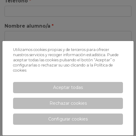
Teléfono
Nombre alumno/a
Utilizamos cookies propias y de terceros para ofrecer
Fecha de nacimiento alumno/a
nuestros servicios y recoger información estadística. Puede
aceptar todas las cookies pulsando el botón “Aceptar” o
configurarlas o rechazar su uso clicando a la
Política de
cookies
Centro de procedencia
Aceptar todas
Curso que solicita
Rechazar cookies
Configurar cookies
Observaciones