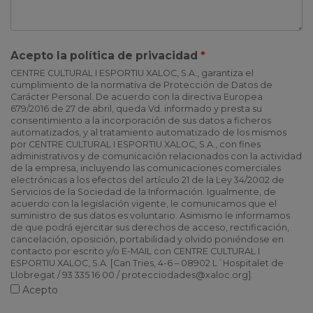
Acepto la política de privacidad
CENTRE CULTURAL I ESPORTIU XALOC, S.A., garantiza el
cumplimiento de la normativa de Protección de Datos de
Carácter Personal. De acuerdo con la directiva Europea
679/2016 de 27 de abril, queda Vd. informado y presta su
consentimiento a la incorporación de sus datos a ficheros
automatizados, y al tratamiento automatizado de los mismos
por CENTRE CULTURAL I ESPORTIU XALOC, S.A., con fines
administrativos y de comunicación relacionados con la actividad
de la empresa, incluyendo las comunicaciones comerciales
electrónicas a los efectos del artículo 21 de la Ley 34/2002 de
Servicios de la Sociedad de la Información. Igualmente, de
acuerdo con la legislación vigente, le comunicamos que el
suministro de sus datos es voluntario. Asimismo le informamos
de que podrá ejercitar sus derechos de acceso, rectificación,
cancelación, oposición, portabilidad y olvido poniéndose en
contacto por escrito y/o E-MAIL con CENTRE CULTURAL I
ESPORTIU XALOC, S.A. [Can Tries, 4-6 – 08902 L´Hospitalet de
Llobregat / 93 335 16 00 / protecciodades@xaloc.org].
Acepto