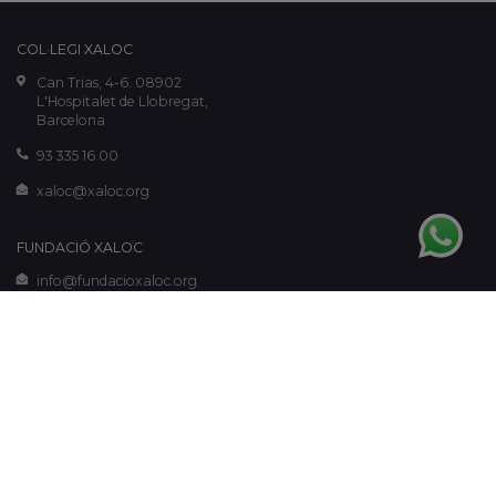
COL·LEGI XALOC
Can Trias, 4-6. 08902
L'Hospitalet de Llobregat,
Barcelona
93 335 16 00
xaloc@xaloc.org
FUNDACIÓ XALOC
info@fundacioxaloc.org
www.fundacioxaloc.org
Aviso legal
-
Política de cookies
-
Política de privacidad