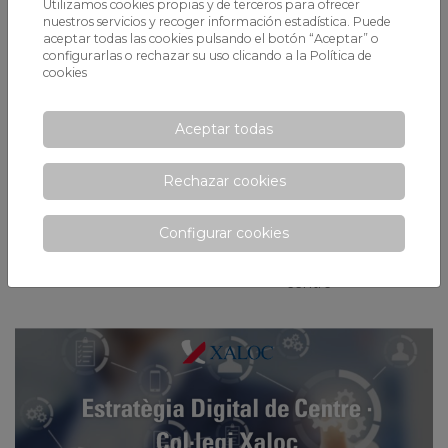
Utilizamos cookies propias y de terceros para ofrecer
Secundària:
Alberto Quesada
nuestros servicios y recoger información estadística. Puede
aceptar todas las cookies pulsando el botón “Aceptar” o
Cicles Formatius:
Miguel Ángel Otín
configurarlas o rechazar su uso clicando a la
Política de
cookies
PART
CULTURA
Aceptar todas
ESTRATÈGICA
DIGITAL
Rechazar cookies
Diagnosi
Documentació de
centre
Configurar cookies
Objectius
Plataformes de
centre