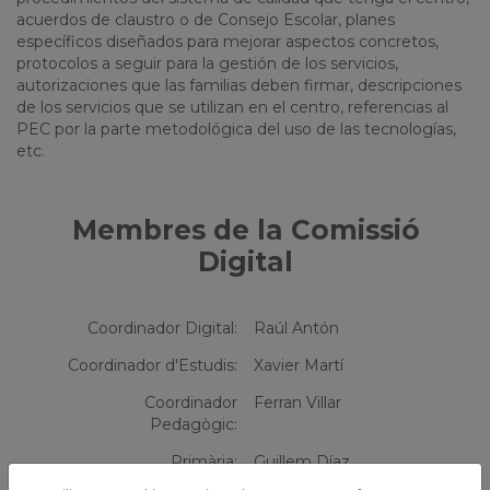
acuerdos de claustro o de Consejo Escolar, planes
específicos diseñados para mejorar aspectos concretos,
protocolos a seguir para la gestión de los servicios,
autorizaciones que las familias deben firmar, descripciones
de los servicios que se utilizan en el centro, referencias al
PEC por la parte metodológica del uso de las tecnologías,
etc.
Membres de la Comissió
Digital
Coordinador Digital:
Raúl Antón
Coordinador d'Estudis:
Xavier Martí
Coordinador
Ferran Villar
Pedagògic:
Primària:
Guillem Díaz