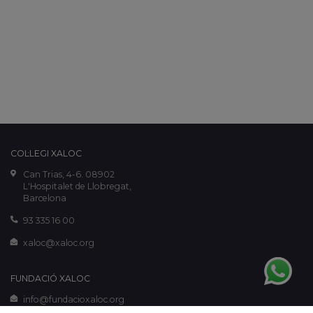
COL·LEGI XALOC
Can Trias, 4-6. 08902
L'Hospitalet de Llobregat,
Barcelona
93 335 16 00
xaloc@xaloc.org
FUNDACIÓ XALOC
info@fundacioxaloc.org