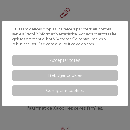
Material escolar i uniformes
Utilitzem galetes pròpies i de tercers per oferir els nostres
serveis i recollir informació estadística. Pot acceptar totes les
Podeu trobar la informació completa dels
galetes prement el botó ”Acceptar” o configurar-les o
rebutjar el seu ús clicant a la
Política de galetes
llibres, material escolar i uniformes.
Acceptar totes
Rebutjar cookies
Departament d'orientació
Configurar cookies
Servei intern d'orientació educativa,
psicopedagògica i acadèmica, que atén tot
l'alumnat de Xaloc i les seves famílies.