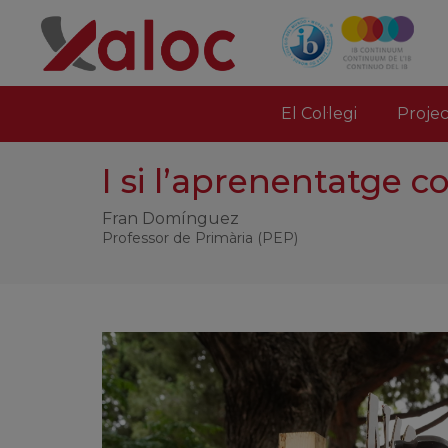
El Col·legi
Proje
I si l’aprenentatge
Fran Domínguez
Professor de Primària (PEP)