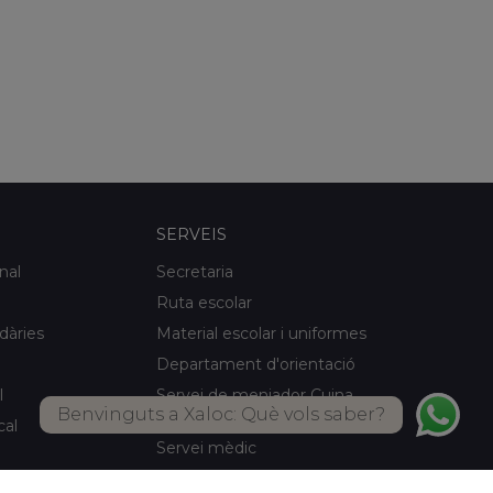
SERVEIS
nal
Secretaria
Ruta escolar
idàries
Material escolar i uniformes
Departament d'orientació
l
Servei de menjador Cuina
Benvinguts a Xaloc: Què vols saber?
pròpia
cal
Servei mèdic
Activitats d'estiu