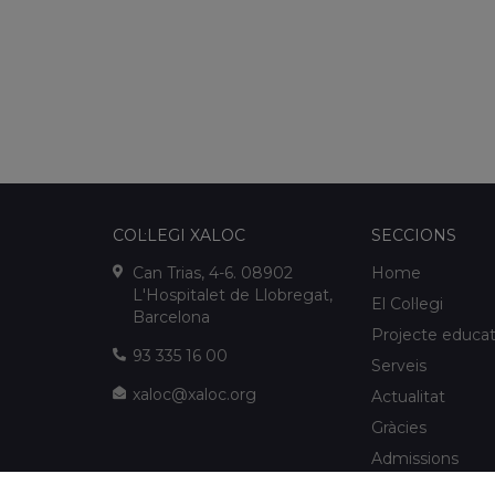
COL·LEGI XALOC
SECCIONS
Can Trias, 4-6. 08902
Home
L'Hospitalet de Llobregat,
El Col·legi
Barcelona
Projecte educat
93 335 16 00
Serveis
xaloc@xaloc.org
Actualitat
Gràcies
Admissions
FUNDACIÓ XALOC
Multimèdia