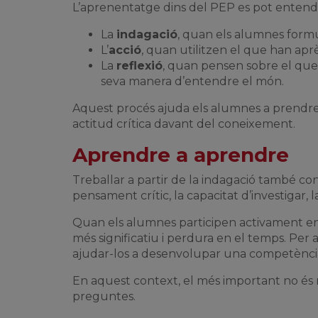
L’aprenentatge dins del PEP es pot entend
La
indagació
, quan els alumnes form
L’
acció
, quan utilitzen el que han apr
La
reflexió
, quan pensen sobre el que
seva manera d’entendre el món.
Aquest procés ajuda els alumnes a prendre
actitud crítica davant del coneixement.
Aprendre a aprendre
Treballar a partir de la indagació també con
pensament crític, la capacitat d’investigar, la
Quan els alumnes participen activament en
més significatiu i perdura en el temps. Per 
ajudar-los a desenvolupar una competència
En aquest context, el més important no és
preguntes.