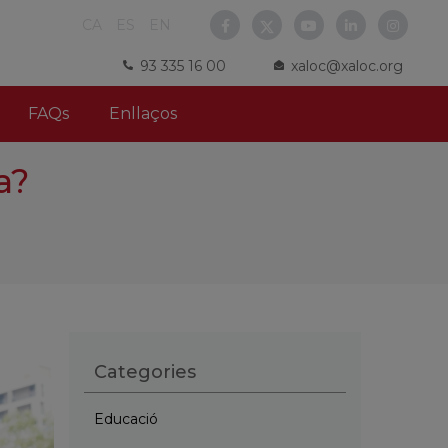
CA
ES
EN
93 335 16 00
xaloc@xaloc.org
FAQs
Enllaços
a?
Categories
Educació