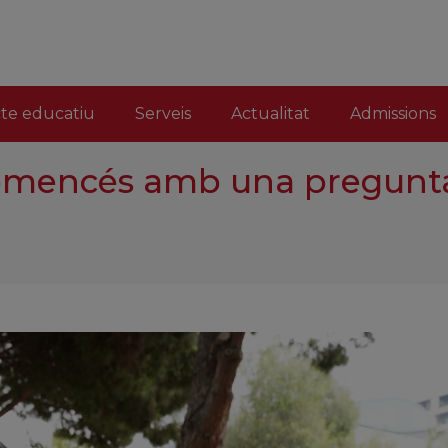
cte educatiu
Serveis
Actualitat
Admissions
 comencés amb una pregunt