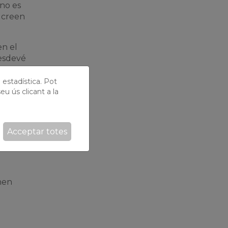
 no es
, creen
en el
 esdevé
ó estadística. Pot
eu ús clicant a la
 És una
Acceptar totes
nexions
nen