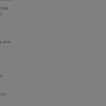
rtida
ó,
 altra
ó.
 món