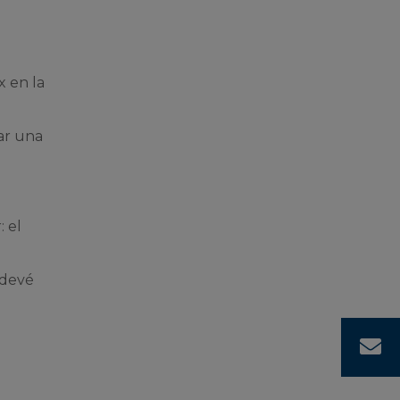
x en la
ar una
: el
sdevé
C