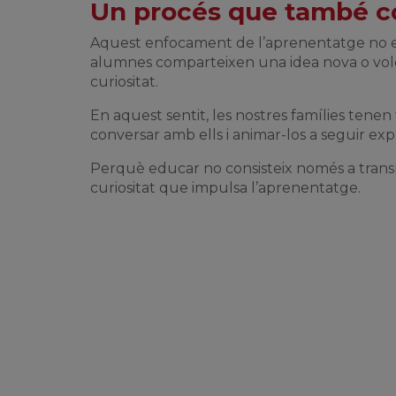
Un procés que també c
Aquest enfocament de l’aprenentatge no es 
alumnes comparteixen una idea nova o vole
curiositat.
En aquest sentit, les nostres famílies tene
conversar amb ells i animar-los a seguir exp
Perquè educar no consisteix només a trans
curiositat que impulsa l’aprenentatge.