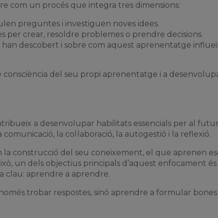
re com un procés que integra tres dimensions:
ulen preguntes i investiguen noves idees.
ès per crear, resoldre problemes o prendre decisions.
 han descobert i sobre com aquest aprenentatge influei
 consciència del seu propi aprenentatge i a desenvolup
tribueix a desenvolupar habilitats essencials per al futur
 comunicació, la col·laboració, la autogestió i la reflexió.
 la construcció del seu coneixement, el que aprenen e
això, un dels objectius principals d’aquest enfocament és
 clau: aprendre a aprendre.
 només trobar respostes, sinó aprendre a formular bones