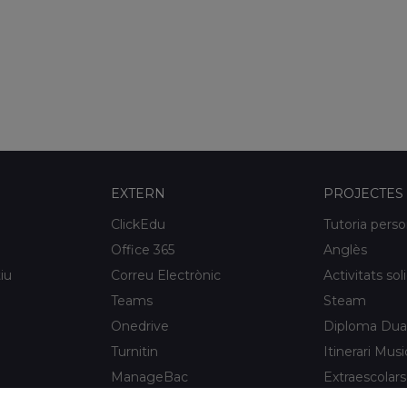
EXTERN
PROJECTES
ClickEdu
Tutoria perso
Office 365
Anglès
iu
Correu Electrònic
Activitats sol
Teams
Steam
Onedrive
Diploma Dua
Turnitin
Itinerari Musi
ManageBac
Extraescolars
Unportal
Xaloc Alumni