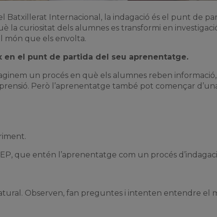
l Batxillerat Internacional, la indagació és el punt de pa
 la curiositat dels alumnes es transformi en investigaci
l món que els envolta.
x en el punt de partida del seu aprenentatge.
aginem un procés en què els alumnes reben informació,
mprensió. Però l’aprenentatge també pot començar d’una
riment.
 PEP, que entén l’aprenentatge com un procés d’indagaci
atural. Observen, fan preguntes i intenten entendre el