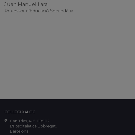
Juan Manuel Lara
Professor d’Educació Secundària
COL·LEGI XALOC
Can Trias, 4-6. 08902
L'Hospitalet de Llobregat,
Barcelona