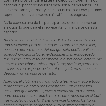
Los miembros del
Cafè Literari Xaloc
coinciden en algo
esencial: el poder de los libros para unir a las personas. Las
conversaciones, las risas y los descubrimientos compartidos
tejen lazos que van mucho más allá de las páginas.
Así lo expresa una de las participantes, quien resume con
emoción lo que para ella representa formar parte de este
espacio:
“Participar en el Cafè Literari de Xaloc ha supuesto toda
una revelación para mí. Aunque siempre me gustó leer,
pensaba que era una actividad que solo podía realizarse en
soledad. Gracias al Cafè he descubierto lo enriquecedor
que puede llegar a ser compartir la experiencia lectora. Me
encanta escuchar a mis compañeros, sus interpretaciones
—a veces tan dispares de las mías—, y cómo me hacen
descubrir otros puntos de vista.
Además, el club me ha motivado a leer más y, sobre todo,
a mantener un ritmo más constante. Con la vida tan
acelerada que llevamos, cuesta encontrar un momento
para leer, pero saber que tengo mi cita mensual en el Cafè
me impulsa a hacerlo. Y siempre vale la pena: los libros
crecen cuando se comparten, y yo misma percibo que