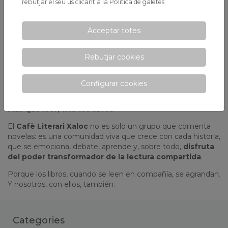
rebutjar el seu ús clicant a la
Política de galetes
Bienestar y conexión humana
Leer calma, inspira y estimula la mente. Si a ello se suma el
Acceptar totes
componente social y afectivo del
Cafè Literari Xaloc
, el
resultado es una experiencia que
mejora el bienestar
emocional
y reduce el estrés.
Rebutjar cookies
En tiempos de prisa y desconexión, compartir un libro se
convierte en una forma sencilla —y profundamente
Configurar cookies
humana— de cuidar la mente y el corazón.
Más que leer, vivir los libros
El
Cafè Literari Xaloc
no es solo un grupo que comenta
novelas: es una comunidad viva que crece con cada historia,
que se emociona, debate, aprende y, sobre todo,
disfruta
del poder transformador de la lectura compartida
.
Porque los libros, cuando se leen en compañía, se agrandan.
Y nosotros, con ellos, también.
Categories