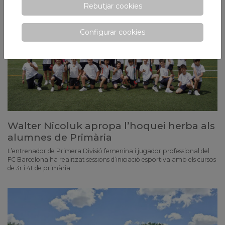
Rebutjar cookies
Configurar cookies
Walter Nicoluk apropa l’hoquei herba als
alumnes de Primària
L’entrenador de Primera Divisió femenina i jugador professional del
FC Barcelona ha realitzat sessions d’iniciació esportiva amb els cursos
de 3r i 4t de primària.