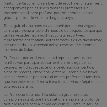
l’oratori de Xaloc, en un ambient de recolliment i agraïment,
acompanyats per les seves famílies i professors. Un
moment senzill però profund, per mirar enrere i donar
gràcies per tot allò viscut al llarg dels anys.
Tot seguit, els alumnes es van reunir per darrera vegada
com a promoció a l’acte d’imposició de beques. L’espai que
tantes vegades havia acollit activitats esportives,
representacions teatrals i actes formatius es va transformar,
per una tarda, en l’escenari del seu comiat oficial com a
alumnes de Xaloc.
Professors, personal no docent i representants de les
famílies van participar activament en l’entrega de les
beques, fent d’aquest acte una celebració compartida,
plena de records, emocions i gratitud. També hi va haver
paraules sentides per part d’alumnes, professors i familiars,
que van voler reconèixer la feina feta i el vincle forjat durant
tots aquests anys.
La Promoció Cosmos II ha estat un grup nombrós,
compromès i unit, que ha deixat una empremta profunda
tant a les aules com a la vida del col·legi. L’acte va ser una