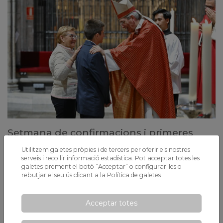
Setmana de confirmacions i primeres
comunions
Utilitzem galetes pròpies i de tercers per oferir els nostres
Els alumnes de PAI 3 han rebut la Confirmació a la Catedral de
serveis i recollir informació estadística. Pot acceptar totes les
Barcelona i els alumnes de 3r de Primària han celebrat la seva
galetes prement el botó ”Acceptar” o configurar-les o
Primera Comunió a l’oratori de Xaloc.
rebutjar el seu ús clicant a la
Política de galetes
Acceptar totes