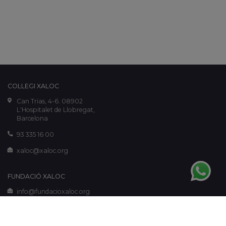
COL·LEGI XALOC
Can Trias, 4-6. 08902
L'Hospitalet de Llobregat,
Barcelona
93 335 16 00
xaloc@xaloc.org
FUNDACIÓ XALOC
info@fundacioxaloc.org
www.fundacioxaloc.org