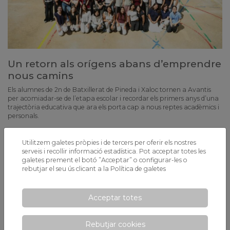
Un retorn als orígens abans d’emprendre
nous camins
Els alumnes de 2n de Batxillerat de Pineda i Xaloc tornen a Avantis
per acomiadar-se de l’etapa escolar i recordar els primers anys d’una
trajectòria educativa que ara els porta cap a nous reptes acadèmics i
personals.
Utilitzem galetes pròpies i de tercers per oferir els nostres
serveis i recollir informació estadística. Pot acceptar totes les
galetes prement el botó ”Acceptar” o configurar-les o
rebutjar el seu ús clicant a la
Política de galetes
Acceptar totes
Rebutjar cookies