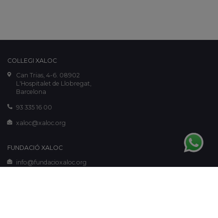
COL·LEGI XALOC
Can Trias, 4-6. 08902
L'Hospitalet de Llobregat,
Barcelona
93 335 16 00
xaloc@xaloc.org
FUNDACIÓ XALOC
info@fundacioxaloc.org
www.fundacioxaloc.org