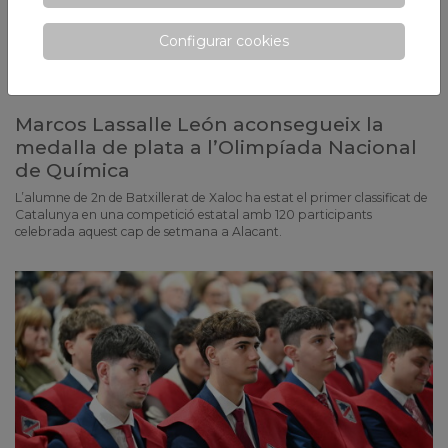
Configurar cookies
Marcos Lassalle León aconsegueix la
medalla de plata a l’Olimpíada Nacional
de Química
L’alumne de 2n de Batxillerat de Xaloc ha estat el primer classificat de
Catalunya en una competició estatal amb 120 participants
celebrada aquest cap de setmana a Alacant.