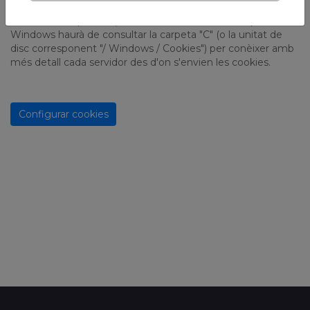
el seu disc dur seguint el manual d'instruccions i ajuda del
seu sistema operatiu (normalment, en sistemes operatius
Windows haurà de consultar la carpeta "C" (o la unitat de
disc corresponent "/ Windows / Cookies") per conèixer amb
més detall cada servidor des d'on s'envien les cookies.
Configurar cookies