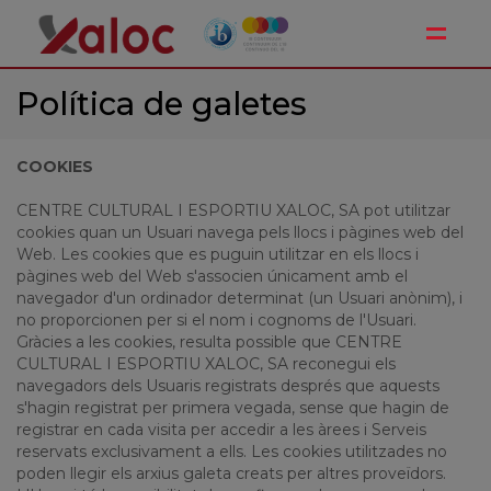
Toggle
Política de galetes
COOKIES
CENTRE CULTURAL I ESPORTIU XALOC, SA pot utilitzar
cookies quan un Usuari navega pels llocs i pàgines web del
Web. Les cookies que es puguin utilitzar en els llocs i
pàgines web del Web s'associen únicament amb el
navegador d'un ordinador determinat (un Usuari anònim), i
no proporcionen per si el nom i cognoms de l'Usuari.
Gràcies a les cookies, resulta possible que CENTRE
CULTURAL I ESPORTIU XALOC, SA reconegui els
navegadors dels Usuaris registrats després que aquests
s'hagin registrat per primera vegada, sense que hagin de
registrar en cada visita per accedir a les àrees i Serveis
reservats exclusivament a ells. Les cookies utilitzades no
poden llegir els arxius galeta creats per altres proveïdors.