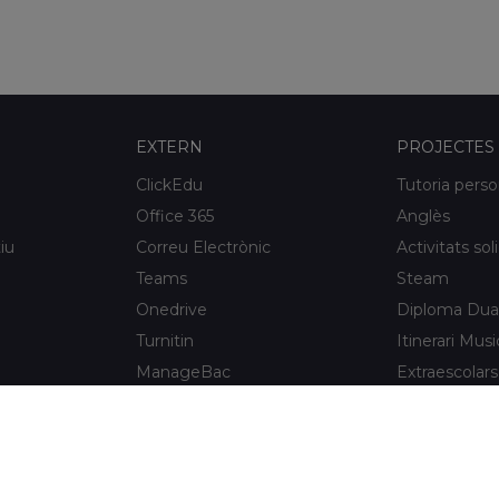
EXTERN
PROJECTES
ClickEdu
Tutoria perso
Office 365
Anglès
iu
Correu Electrònic
Activitats sol
Teams
Steam
Onedrive
Diploma Dua
Turnitin
Itinerari Musi
ManageBac
Extraescolars
Unportal
Xaloc Alumni
Connecta +
e l'Hospitalet
Xaloc Online