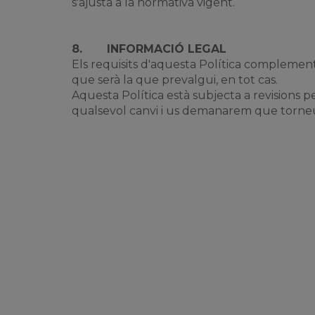
s'ajusta a la normativa vigent.
8.
INFORMACIÓ LEGAL
Els requisits d'aquesta Política complemente
que serà la que prevalgui, en tot cas.
Aquesta Política està subjecta a revisions 
qualsevol canvi i us demanarem que torneu a