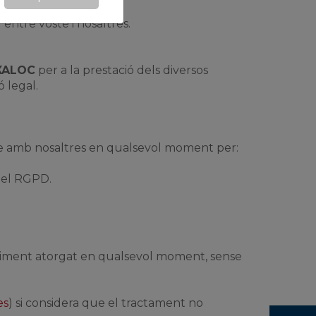
 entre vostè i nosaltres.
XALOC
per a la prestació dels diversos
 legal.
cte amb nosaltres en qualsevol moment per:
 del RGPD.
entiment atorgat en qualsevol moment, sense
es
) si considera que el tractament no