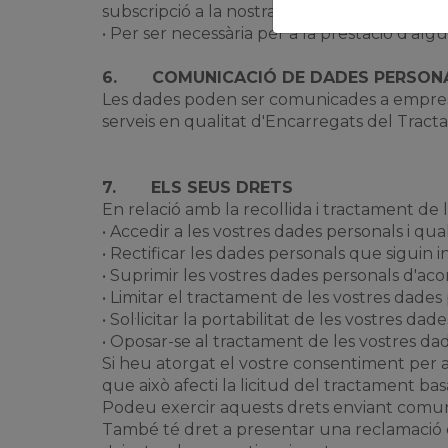
subscripció a la nostra newsletter o per la s
• Per ser necessària per a la prestació d'alg
6.
COMUNICACIÓ DE DADES PERSON
Les dades poden ser comunicades a empre
serveis en qualitat d'Encarregats del Tracta
7.
ELS SEUS DRETS
En relació amb la recollida i tractament d
• Accedir a les vostres dades personals i qual
• Rectificar les dades personals que siguin 
• Suprimir les vostres dades personals d'aco
• Limitar el tractament de les vostres dades
• Sol·licitar la portabilitat de les vostres d
• Oposar-se al tractament de les vostres da
Si heu atorgat el vostre consentiment per a
que això afecti la licitud del tractament ba
Podeu exercir aquests drets enviant comuni
També té dret a presentar una reclamació 