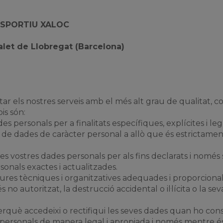
ESPORTIU XALOC
alet de Llobregat (Barcelona)
ls nostres serveis amb el més alt grau de qualitat, co
is són:
s personals per a finalitats específiques, explícites i leg
 de dades de caràcter personal a allò que és estrictament 
 les vostres dades personals per als fins declarats i només 
sonals exactes i actualitzades.
res tècniques i organitzatives adequades i proporcionals
 no autoritzat, la destrucció accidental o il·lícita o la se
perquè accedeixi o rectifiqui les seves dades quan ho cons
personals de manera legal i apropiada i només mentre és n