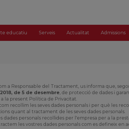
cte educatiu
Serveis
Actualitat
Admissions
com a Responsable del Tractament, us informa que, segon
3/2018, de 5 de desembre
, de protecció de dades i garan
 la present Política de Privacitat.
 com recollim les seves dades personals i per què les rec
cions quant al tractament de les seves dades personals.
s dades personals recollides per l'empresa per a la presta
ractem les vostres dades personals com es defineix en aq