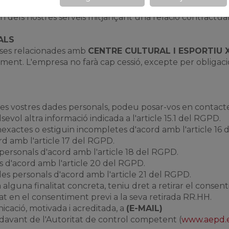
eva condició de client.
un dels nostres serveis mitjançant una relació contractual
ALS
ses relacionades amb
CENTRE CULTURAL I ESPORTIU 
ment. L'empresa no farà cap cessió, excepte per obligació
e les vostres dades personals, podeu posar-vos en conta
sevol altra informació indicada a l'article 15.1 del RGPD.
inexactes o estiguin incompletes d'acord amb l'article 16
rd amb l'article 17 del RGPD.
 personals d'acord amb l'article 18 del RGPD.
ades d'acord amb l'article 20 del RGPD.
des personals d'acord amb l'article 21 del RGPD.
 alguna finalitat concreta, teniu dret a retirar el cons
sat en el consentiment previ a la seva retirada RR.HH.
cació, motivada i acreditada, a
(E-MAIL)
davant de l'Autoritat de control competent (
www.aepd.