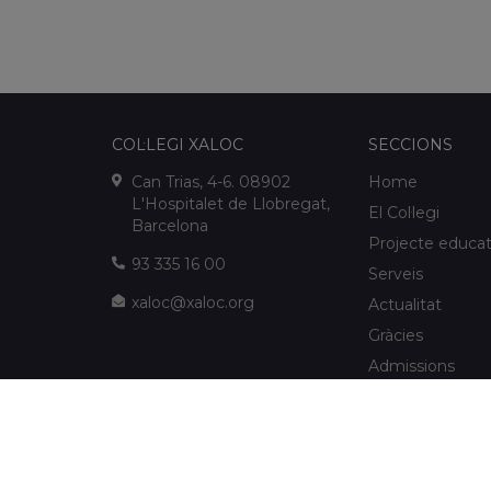
COL·LEGI XALOC
SECCIONS
Can Trias, 4-6. 08902
Home
L'Hospitalet de Llobregat,
El Col·legi
Barcelona
Projecte educat
93 335 16 00
Serveis
xaloc@xaloc.org
Actualitat
Gràcies
Admissions
FUNDACIÓ XALOC
Multimèdia
Extraescolars
info@fundacioxaloc.org
Col·legi a prop d
www.fundacioxaloc.org
de Llobregat