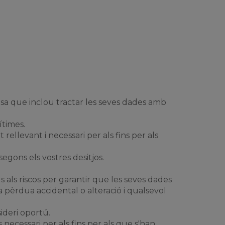
sa que inclou tractar les seves dades amb
ítimes.
rellevant i necessari per als fins per als
segons els vostres desitjos.
 als riscos per garantir que les seves dades
va pèrdua accidental o alteració i qualsevol
ideri oportú.
ecessari per als fins per als que s'han