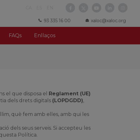
CA
ES
EN
93 335 16 00
xaloc@xaloc.org
FAQs
Enllaços
s el que disposa el
Reglament (UE)
tia dels drets digitals
(LOPDGDD)
,
ollim, què fem amb elles, amb qui les
ció dels seus serveis. Si accepteu les
uesta Política.