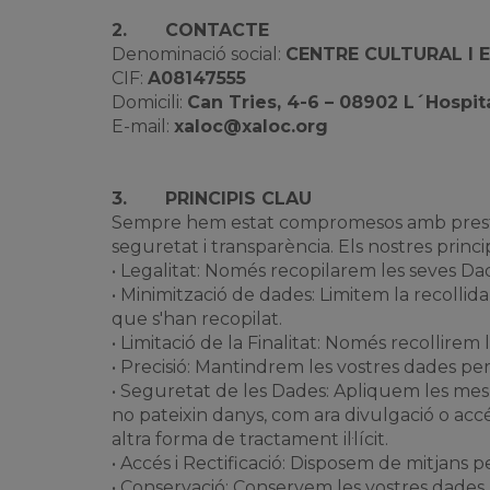
2.
CONTACTE
Denominació social:
CENTRE CULTURAL I 
CIF:
A08147555
Domicili:
Can Tries, 4-6 – 08902 L´Hospit
E-mail:
xaloc@xaloc.org
3.
PRINCIPIS CLAU
Sempre hem estat compromesos amb prestar e
seguretat i transparència. Els nostres princip
• Legalitat: Només recopilarem les seves Dade
• Minimització de dades: Limitem la recollida
que s'han recopilat.
• Limitació de la Finalitat: Només recollirem
• Precisió: Mantindrem les vostres dades per
• Seguretat de les Dades: Apliquem les mesu
no pateixin danys, com ara divulgació o accés
altra forma de tractament il·lícit.
• Accés i Rectificació: Disposem de mitjans 
• Conservació: Conservem les vostres dades 