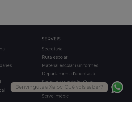
SERVEIS
nal
Secretaria
Ruta escolar
idàries
Material escolar i uniformes
Departament d'orientació
l
Servei de menjador Cuina
Benvinguts a Xaloc: Què vols saber?
pròpia
cal
Servei mèdic
Activitats d'estiu
Biblioteca