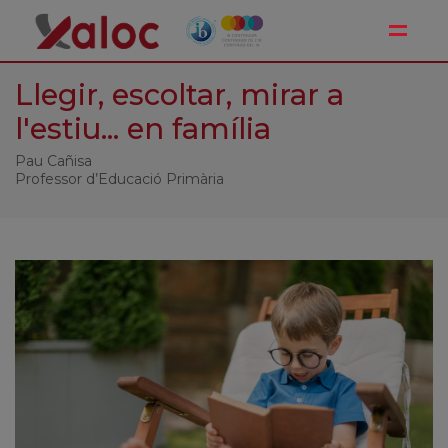
Toggle
Llegir, escoltar, mirar a
l'estiu... en família
Pau Cañisa
Professor d’Educació Primària