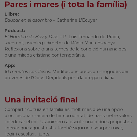
Pares i mares (i tota la família)
Llibre:
Educar en el asombro
– Catherine L’Ecuyer
Pòdcast:
El Hombre de Hoy y Dios
– P. Luis Fernando de Prada,
sacerdot, psicòleg i director de Ràdio Maria Espanya.
Reflexions sobre grans temes de la condició humana des
d’una mirada cristiana contemporània.
App:
10 minutos con Jesús.
Meditacions breus promogudes per
preveres de l’Opus Dei, ideals per a la pregària diària.
Una invitació final
Compartir cultura en família és molt més que una opció
d’oci: és una manera de fer comunitat, de transmetre valors
i d’educar el cor. Us animem a escollir una o dues propostes
i deixar que aquest estiu també sigui un espai per mirar,
llegir i escoltar... junts.