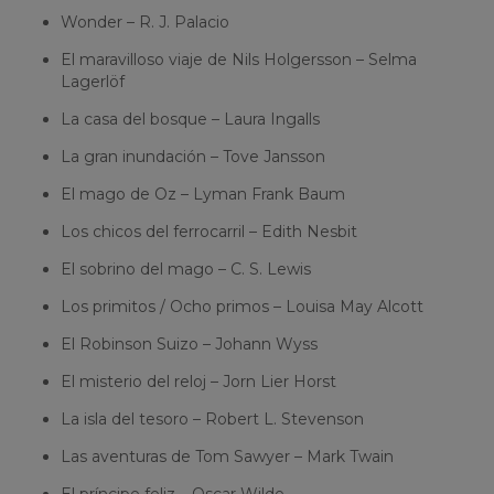
Wonder – R. J. Palacio
El maravilloso viaje de Nils Holgersson – Selma
Lagerlöf
La casa del bosque – Laura Ingalls
La gran inundación – Tove Jansson
El mago de Oz – Lyman Frank Baum
Los chicos del ferrocarril – Edith Nesbit
El sobrino del mago – C. S. Lewis
Los primitos / Ocho primos – Louisa May Alcott
El Robinson Suizo – Johann Wyss
El misterio del reloj – Jorn Lier Horst
La isla del tesoro – Robert L. Stevenson
Las aventuras de Tom Sawyer – Mark Twain
El príncipe feliz – Oscar Wilde