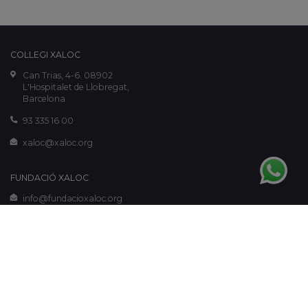
COL·LEGI XALOC
Can Trias, 4-6. 08902
L'Hospitalet de Llobregat,
Barcelona
93 335 16 00
xaloc@xaloc.org
FUNDACIÓ XALOC
info@fundacioxaloc.org
www.fundacioxaloc.org