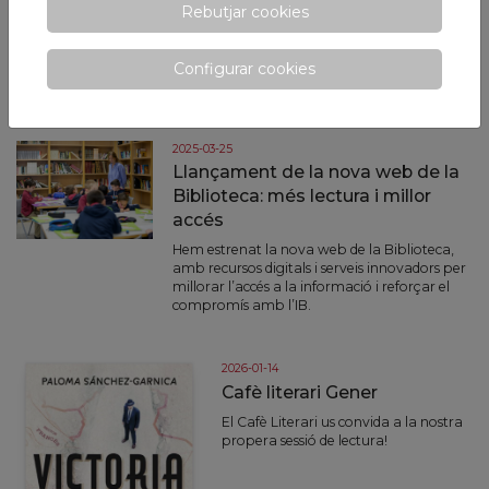
Rebutjar cookies
acompanyen 2n de Primària
en la lectura
Una iniciativa que uneix estudiants de
Configurar cookies
diferents edats a través de la lectura
2025-03-25
Llançament de la nova web de la
Biblioteca: més lectura i millor
accés
Hem estrenat la nova web de la Biblioteca,
amb recursos digitals i serveis innovadors per
millorar l’accés a la informació i reforçar el
compromís amb l’IB.
2026-01-14
Cafè literari Gener
El Cafè Literari us convida a la nostra
propera sessió de lectura!