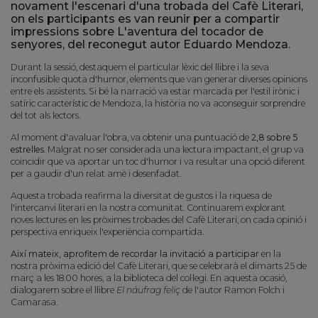
novament l'escenari d'una trobada del Cafè Literari,
on els participants es van reunir per a compartir
impressions sobre L'aventura del tocador de
senyores, del reconegut autor Eduardo Mendoza.
Durant la sessió, destaquem el particular lèxic del llibre i la seva
inconfusible quota d'humor, elements que van generar diverses opinions
entre els assistents. Si bé la narració va estar marcada per l'estil irònic i
satíric característic de Mendoza, la història no va aconseguir sorprendre
del tot als lectors.
Al moment d'avaluar l'obra, va obtenir una puntuació de
2,8 sobre 5
estrelles
. Malgrat no ser considerada una lectura impactant, el grup va
coincidir que va aportar un toc d'humor i va resultar una opció diferent
per a gaudir d'un relat amè i desenfadat.
Aquesta trobada reafirma la diversitat de gustos i la riquesa de
l'intercanvi literari en la nostra comunitat. Continuarem explorant
noves lectures en les pròximes trobades del Cafè Literari, on cada opinió i
perspectiva enriqueix l'experiència compartida.
Així mateix, aprofitem de recordar la invitació a participar
en la
nostra pròxima edició del Cafè Literari, que se celebrarà el dimarts 25 de
març a les 18.00 hores, a la biblioteca del col·legi. En aquesta ocasió,
dialogarem sobre el llibre
El náufrag feliç
de l'autor Ramon Folch i
Camarasa.