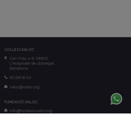
COL·LEGI XALOC
Can Trias, 4-6. 08902
L'Hospitalet de Llobregat,
Barcelona
93 335 16 00
xaloc@xaloc.org
FUNDACIÓ XALOC
info@fundacioxaloc.org
www.fundacioxaloc.org