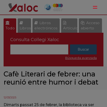
Toggle
Libros
Acceso
Todo
Libros
electrónicos
Artículos
abierto
Consulta Col·legi Xaloc
Búsqueda avanzada
Cafè Literari de febrer: una
reunió entre humor i debat
12/03/2025
Dimarts passat 25 de febrer, la biblioteca va ser