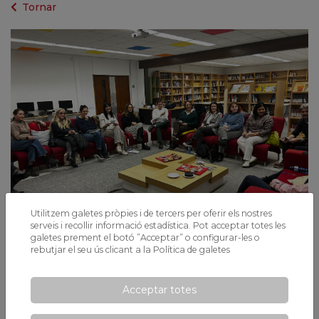
Tornar
Utilitzem galetes pròpies i de tercers per oferir els nostres
serveis i recollir informació estadística. Pot acceptar totes les
galetes prement el botó ”Acceptar” o configurar-les o
rebutjar el seu ús clicant a la
Política de galetes
Activitats
Acceptar totes
2025-03-12
Padrins Lectors: PAI 4 i PAI 5