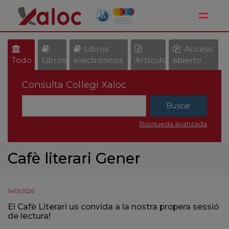
Toggle
Libros
Acceso
Todo
Libros
electrónicos
Artículos
abierto
Consulta Col·legi Xaloc
Búsqueda avanzada
Cafè literari Gener
14/01/2026
El Cafè Literari us convida a la nostra propera sessió
de lectura!