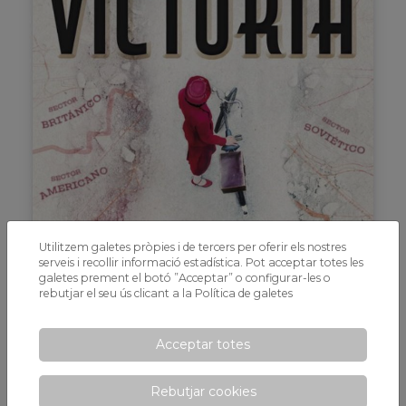
Utilitzem galetes pròpies i de tercers per oferir els nostres
serveis i recollir informació estadística. Pot acceptar totes les
galetes prement el botó ”Acceptar” o configurar-les o
rebutjar el seu ús clicant a la
Política de galetes
Acceptar totes
Activitats
Rebutjar cookies
2025-03-12