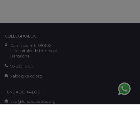
COL·LEGI XALOC
Can Trias, 4-6. 08902
L'Hospitalet de Llobregat,
Barcelona
93 335 16 00
xaloc@xaloc.org
FUNDACIÓ XALOC
info@fundacioxaloc.org
www.fundacioxaloc.org