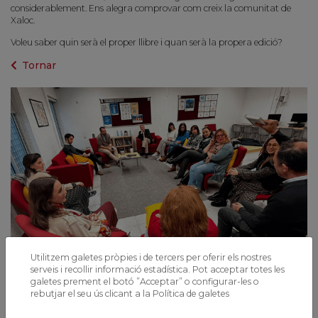
considerablement. Ens alegra comprovar com creix la comunitat de
Xaloc.
Voleu saber quin serà el proper llibre i quan serà la propera edició?
Tornar
Utilitzem galetes pròpies i de tercers per oferir els nostres
serveis i recollir informació estadística. Pot acceptar totes les
galetes prement el botó ”Acceptar” o configurar-les o
rebutjar el seu ús clicant a la
Política de galetes