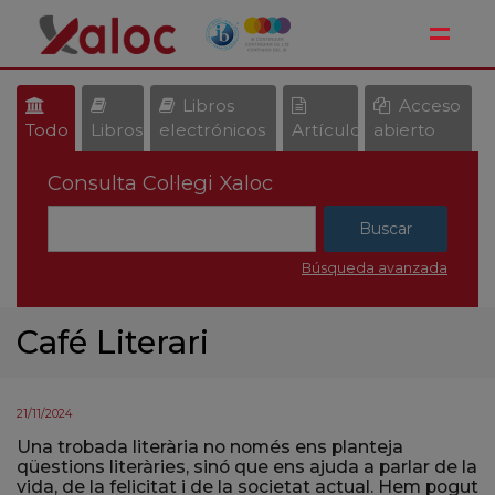
Toggle
Libros
Acceso
Todo
Libros
electrónicos
Artículos
abierto
Consulta Col·legi Xaloc
Búsqueda avanzada
Café Literari
21/11/2024
Una trobada literària no només ens planteja
qüestions literàries, sinó que ens ajuda a parlar de la
vida, de la felicitat i de la societat actual. Hem pogut