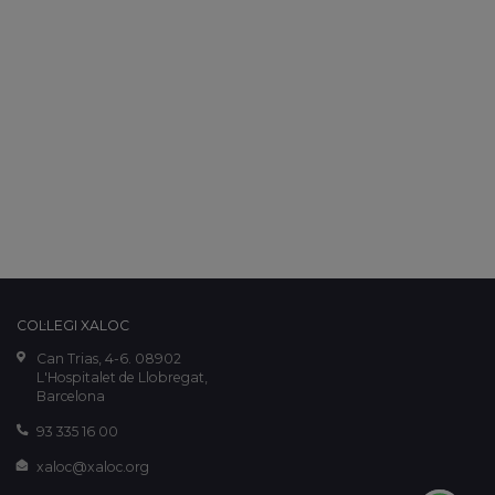
COL·LEGI XALOC
Can Trias, 4-6. 08902
L'Hospitalet de Llobregat,
Barcelona
93 335 16 00
xaloc@xaloc.org