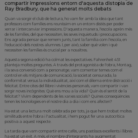
compartir impressions entorn d'aquesta distopia de
Ray Bradbury, que ha generat molts debats
Quan va sorgir el club de lectura, ho vam fer amb la idea que tant
professors com famílies ens reuníssim en un entorn distès per poder
xerrar i intercanviar impressions. D'aquesta manera, l'escola aprèn més
de les famílies, del que necessiten, les seves inquietuds i preocupacions.
Ens agrada pensar que remem junts, tant la família com l'escola, en
l'educació dels nostres alumnes. I, per això, saber què volen i què
necessiten les famílies és crucial per a nosaltres.
Aquesta segona edició ha colmat les expectatives. Fahrenheit 451
planteja moltes preguntes. A través del protagonista de l'obra, Montag,
i la seva conversió com a personatge, vam comentar temes com el
control en els mitjans de comunicació, la societat censurada, la
conformitat versus la individualitat, així com el dilema entre distracció i
felicitat. Entre cites del llibre i vivències personals, vam compartir i van
sorgir noves incògnites: Què ens mou a la vida? Quin és el sentit de la
felicitat? Vivim dependents de les xarxes socials? Quines conseqüències
tenen les tecnologies en el nostre dia a dia i com ens afecten?
Ha estat una lectura molt celebrada per tots, ja que hem trobat moltes
similituds entre l'obra i l'actualitat, i hem pogut fer una autocrítica
positiva a aquest respecte.
La tarda que vam compartir entre cafès, uns pastíssos excel·lents i llibres
ha estat un èxit. A més, el nombre d'integrants ha augmentat